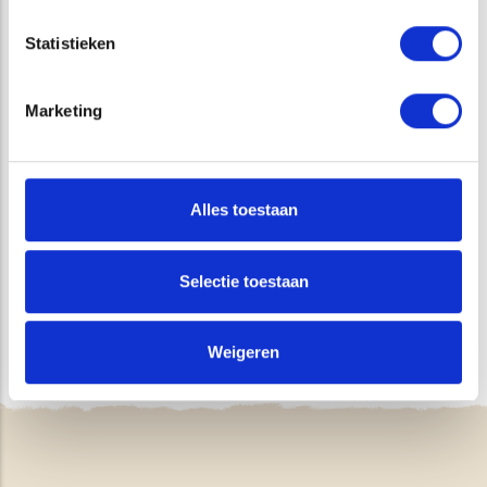
Statistieken
VRAGEN?
Marketing
Ruud Vink
Alles toestaan
Afdelingshoofd Bodem & Water
Bodem & Water
Selectie toestaan
Offerte aanvragen
Weigeren