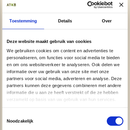
Graafgangen opsporen
Kunstwerkinspecties
Toestemming
Details
Over
Grondradar ondersteuning archeologie
Objectdetectie
Deze website maakt gebruik van cookies
Detectie holle ruimten en verzwakkingen
We gebruiken cookies om content en advertenties te
personaliseren, om functies voor social media te bieden
Spoorballastinspectie in 3D
en om ons websiteverkeer te analyseren. Ook delen we
BIM (Bouw Informatie Model)
informatie over uw gebruik van onze site met onze
partners voor social media, adverteren en analyse. Deze
Locatiescan
partners kunnen deze gegevens combineren met andere
luchtfotografie
informatie die u aan ze heeft verstrekt of die ze hebben
verzameld op basis van uw gebruik van hun services.
Verhardingsonderzoek
Opsporen kabels en leidingen
Toestemmingsselectie
Noodzakelijk
TERRESTRISCHE