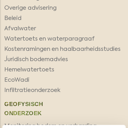
Overige advisering
Beleid
Afvalwater
Watertoets en waterparagraaf
Kostenramingen en haalbaarheidsstudies
Juridisch bodemadvies
Hemelwatertoets
EcoWadi
Infiltratieonderzoek
GEOFYSISCH
ONDERZOEK
Monitoring bodem en verharding