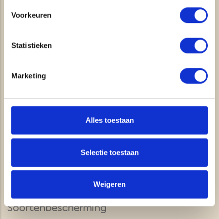
ECOLOGIE
Voorkeuren
Natuurbeheer en -beleid
Statistieken
Biodiversiteit en verduurzaming
Inventarisatie en monitoring
Marketing
Stikstofdepositieberekeningen en
voortoetsen (Aerius)
Gebiedsbescherming
Alles toestaan
Ecologische ondersteuning
Selectie toestaan
gebiedsprocessen
Beheerplannen en -advies
Weigeren
Natuurbeleid en evaluaties
Soortenbescherming