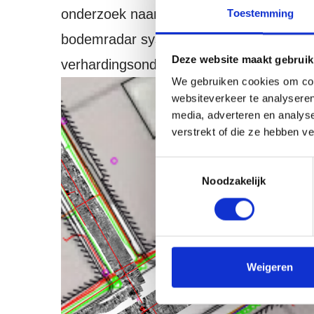
onderzoek naar een nieuw niveau wordt g
Toestemming
bodemradar systemen in voor bijvoorbeel
Deze website maakt gebruik
verhardingsonderzoeken, slibdikte- en v
We gebruiken cookies om cont
websiteverkeer te analyseren
media, adverteren en analys
verstrekt of die ze hebben v
Toestemmingsselectie
Noodzakelijk
Weigeren