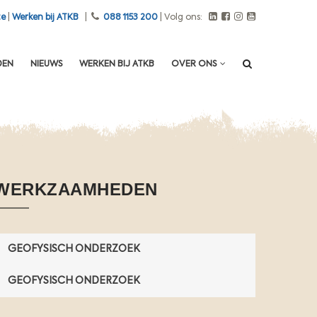
e
te
|
Werken bij ATKB
|
088 1153 200
| Volg ons:
v
e
r
DEN
NIEUWS
WERKEN BIJ ATKB
OVER ONS
o
n
t
r
e
i
n
WERKZAAMHEDEN
i
g
e
n
GEOFYSISCH ONDERZOEK
d
e
GEOFYSISCH ONDERZOEK
s
t