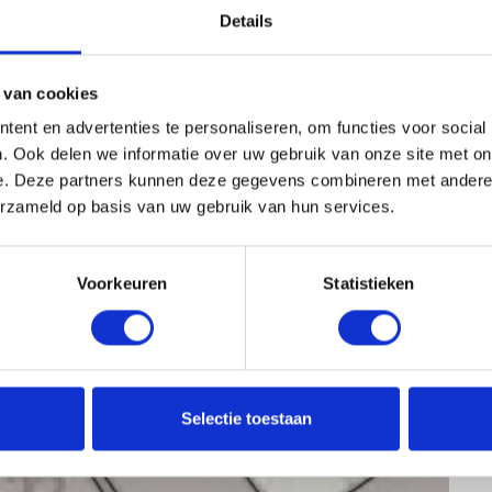
e
etild. Wij zetten onze grond-, onderwater- en
Details
s
r
d kabel- en leidingendetectie,
o
 van cookies
olumebepalingen.
n
ent en advertenties te personaliseren, om functies voor social
d
. Ook delen we informatie over uw gebruik van onze site met on
r
i
e. Deze partners kunnen deze gegevens combineren met andere i
v
erzameld op basis van uw gebruik van hun services.
i
e
r
Voorkeuren
Statistieken
k
r
e
e
f
Selectie toestaan
t
e
n