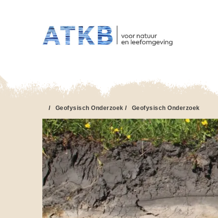
HO
Overslaan
en
naar
de
inhoud
gaan
/
Geofysisch Onderzoek
/
Geofysisch Onderzoek