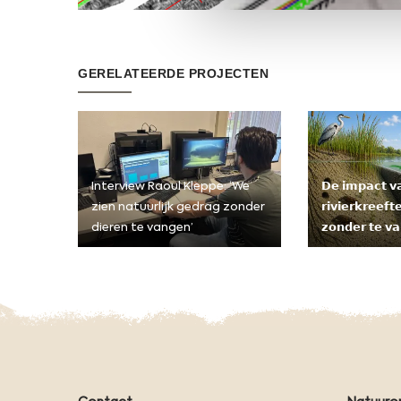
GERELATEERDE PROJECTEN
Interview Raoul Kleppe: ‘We
𝗗𝗲 𝗶𝗺𝗽𝗮𝗰𝘁 𝘃
zien natuurlijk gedrag zonder
𝗿𝗶𝘃𝗶𝗲𝗿𝗸𝗿𝗲𝗲𝗳
dieren te vangen’
𝘇𝗼𝗻𝗱𝗲𝗿 𝘁𝗲 𝘃