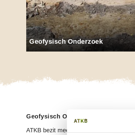
Geofysisch Onderzoek
Opens
O
Geofysisch Onderzoek
ATKB bezit meerdere grondgebonden 3D