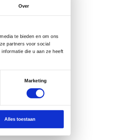
t
Over
o
r
t
p
 media te bieden en om ons
l
ze partners voor social
a
a
nformatie die u aan ze heeft
t
s
e
n
Marketing
i
n
Z
u
i
Alles toestaan
d
-
H