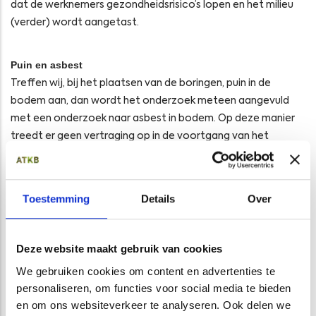
dat de werknemers gezondheidsrisico’s lopen en het milieu
(verder) wordt aangetast.
Puin en asbest
Treffen wij, bij het plaatsen van de boringen, puin in de
bodem aan, dan wordt het onderzoek meteen aangevuld
met een onderzoek naar asbest in bodem. Op deze manier
treedt er geen vertraging op in de voortgang van het
onderzoek. Blijkt er inderdaad asbestverontreiniging
aanwezig te zijn in de bodem, dan worden daar uiteraard
ook de nodige
veiligheidsmaatregelen
voor getroffen bij het
Toestemming
Details
Over
vervangen van de containers.
Avalex is actief in de gemeenten Wassenaar, Leidschendam-
Deze website maakt gebruik van cookies
Voorburg, Rijswijk, Pijnacker-Nootdorp, Delft en Midden-
Delfland. Vorig jaar heeft Avalex in Delft een aantal
We gebruiken cookies om content en advertenties te
ondergrondse containers vervangen, waarbij ATKB hen
personaliseren, om functies voor social media te bieden
mocht adviseren over de bodemkwaliteit. Het is mooi om te
en om ons websiteverkeer te analyseren. Ook delen we