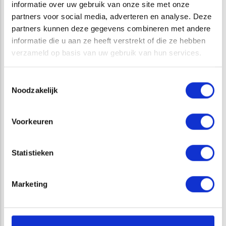
zien hoe een tevreden opdrachtgever ons weer weet te
informatie over uw gebruik van onze site met onze
vinden bij een volgend project.
partners voor social media, adverteren en analyse. Deze
partners kunnen deze gegevens combineren met andere
informatie die u aan ze heeft verstrekt of die ze hebben
Opens in a new window
Opens in a new window
Opens in a new window
Opens in a new window
verzameld op basis van uw gebruik van hun services.
Toestemmingsselectie
Noodzakelijk
VAKGEBIED
Voorkeuren
BODEM & WATER
Statistieken
DIENSTEN
Marketing
BODEM & WATER