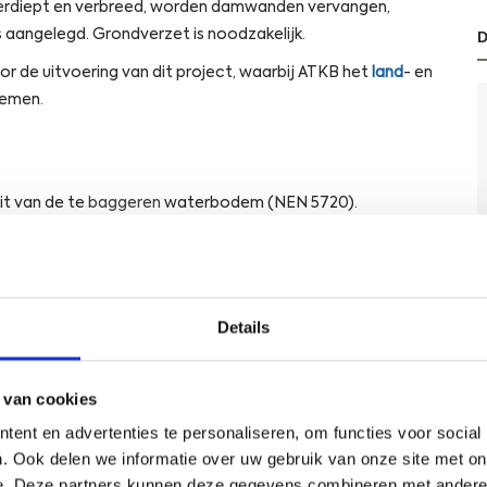
erdiept en verbreed, worden damwanden vervangen,
aangelegd. Grondverzet is noodzakelijk.
r de uitvoering van dit project, waarbij ATKB het
land
- en
nemen.
it van de te
baggeren
waterbodem (NEN 5720).
teit van de waterbodem ter plaatse van de plas-drasbermen
mheden
(NEN 5720, deel A).
e kwaliteit van het tijdelijk uit te plaatsen flugsand onder
Details
n de hoeveelheid tijdelijk uit te plaatsen flugsand.
eit van de te vergraven
bodem
(NEN 5740).
 van cookies
ent en advertenties te personaliseren, om functies voor social
. Ook delen we informatie over uw gebruik van onze site met on
e. Deze partners kunnen deze gegevens combineren met andere i