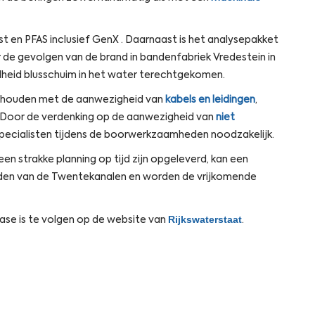
 en PFAS inclusief GenX . Daarnaast is het analysepakket
r de gevolgen van de brand in bandenfabriek Vredestein in
elheid blusschuim in het water terechtgekomen.
gehouden met de aanwezigheid van
kabels en leidingen
,
 Door de verdenking op de aanwezigheid van
niet
pecialisten tijdens de boorwerkzaamheden noodzakelijk.
 strakke planning op tijd zijn opgeleverd, kan een
eden van de Twentekanalen en worden de vrijkomende
Rijkswaterstaat
sfase is te volgen op de website van
.
s in a new window
Opens in a new window
Opens in a new window
Opens in a new window