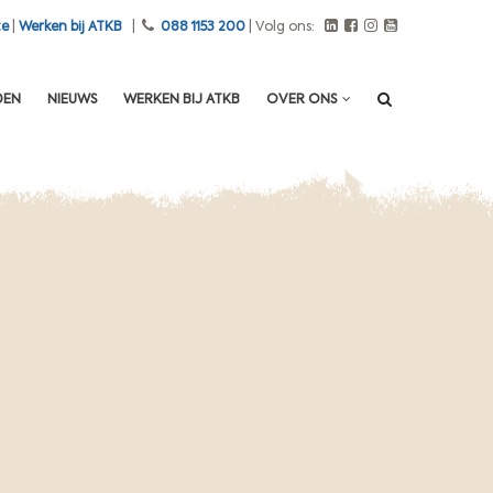
te
|
Werken bij ATKB
|
088 1153 200
| Volg ons:
DEN
NIEUWS
WERKEN BIJ ATKB
OVER ONS