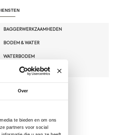
DIENSTEN
BAGGERWERKZAAMHEDEN
BODEM & WATER
WATERBODEM
WATERBODEMONDERZOEK
Over
VRAGEN?
Teamleider
 media te bieden en om ons
Tel: 088-1153200
ze partners voor social
nformatie die u aan ze heeft