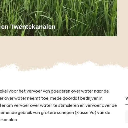
men Twentekanalen
 in a new window
pens in a new window
Opens in a new window
Opens in a new window
hakel voor het vervoer van goederen over water naar de
er over water neemt toe, mede doordat bedrijven in
r om vervoer over water te stimuleren en vervoer over de
nemende gebruik van grotere schepen (klasse Va) van de
ekanalen.