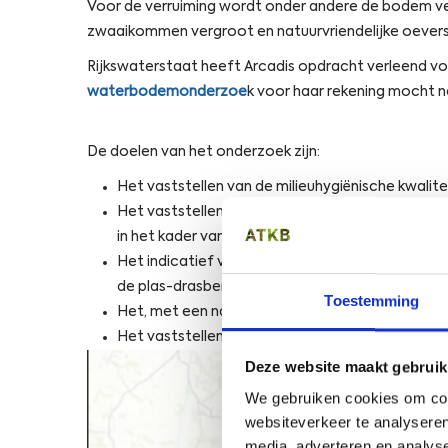
Voor de verruiming wordt onder andere de bodem v
zwaaikommen vergroot en natuurvriendelijke oevers 
Rijkswaterstaat heeft Arcadis opdracht verleend voo
waterbodemonderzoe
k voor haar rekening mocht 
De doelen van het onderzoek zijn:
Het vaststellen van de milieuhygiënische kwalite
Het vaststellen van de milieuhygiënische kwali
in het kader van voorgenomen
baggerwerkzaa
Het indicatief vaststellen van de milieuhygiënisch
de plas-drasbermen.
Toestemming
Het, met een nauwkeurigheid van 20%, bepalen va
Het vaststellen van de milieuhygiënische kwalit
Deze website maakt gebruik
We gebruiken cookies om cont
websiteverkeer te analyseren
media, adverteren en analys