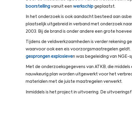
boorstelling
vanuit een
werkschip
geplaatst.
In het onderzoek is ook aandacht besteed aan asbest
plaatselijk uitgebreid in verband met onderzoek naa
2003. Bij de brand is onder andere een grote hoeve
Tijdens de veldwerkzaamheden is verder rekening 
waarvoor ook een eis voorzorgsmaatregelen geldt.
gesprongen explosieve
n was begeleiding van NGE-s
Met de onderzoeksgegevens van ATKB, die middels een
nauwkeurig plan worden uitgewerkt voor het verbr
materialen met de juiste maatregelen verwerkt.
Inmiddels is het project in uitvoering. De uitvoering
Open