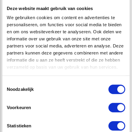
om de werkzaamheden zowel vanaf de kant als op open
Deze website maakt gebruik van cookies
water uit te voeren. Voor de overige soortgroepen is ATKB
We gebruiken cookies om content en advertenties te
in staat de bemonstering uit te voeren en beschikken wij
personaliseren, om functies voor social media te bieden
over uitstekende contacten met gespecialiseerde partners
en om ons websiteverkeer te analyseren. Ook delen we
voor de laboratoriumwerkzaamheden.
informatie over uw gebruik van onze site met onze
partners voor social media, adverteren en analyse. Deze
partners kunnen deze gegevens combineren met andere
Diverse beoordelingsmethoden
informatie die u aan ze heeft verstrekt of die ze hebben
verzameld op basis van uw gebruik van hun services.
Naast het verrichten van hydrobiologisch onderzoek zijn
wij ook ervaren in het uitvoeren van ecologische
Toestemmingsselectie
beoordelingen met de natuurlijke en afgeleide KRW-
Noodzakelijk
maatlatten. Indien u wilt toetsen aan een andere
beoordelingsmethode kunnen wij dat ook voor u uitvoeren.
Voorkeuren
Op basis van de resultaten van het onderzoek en de
beoordeling geven wij u graag advies over de ecologische
Statistieken
toestand van waterlichamen en eventuele beheers- en/of