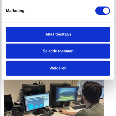
herstelmaatregelen.
Marketing
De bemonsteringen kunnen wij conform het Handboek
Hydrobiologie uitvoeren of indien gewenst volgens andere
werkvoorschriften. Ook kunnen we u advies bieden over de
Alles toestaan
meest geschikte bemonsteringmethode.
Selectie toestaan
GERELATEERDE PROJECTEN
Weigeren