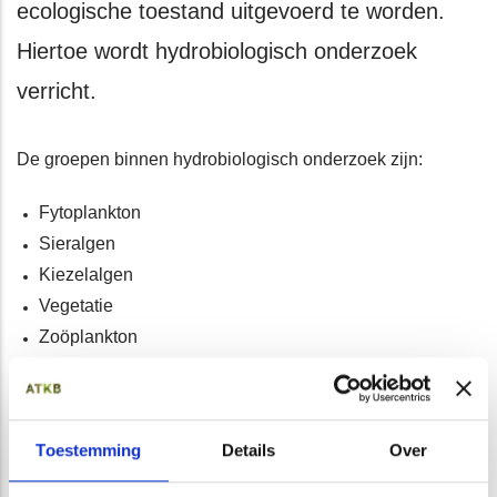
ecologische toestand uitgevoerd te worden.
Hiertoe wordt hydrobiologisch onderzoek
verricht.
De groepen binnen hydrobiologisch onderzoek zijn:
Fytoplankton
Sieralgen
Kiezelalgen
Vegetatie
Zoöplankton
Macrofauna
Vis
Toestemming
Details
Over
Voor vegetatie en vis voeren wij het gehele onderzoek zelf
uit. We beschikken over voldoende materieel en mankracht