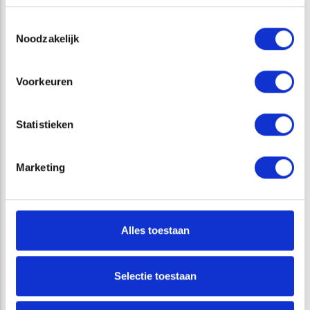
nieuwsgierig en wendbaar. Dat is de
Toestemmingsselectie
kracht waarmee wij als onafhankelijk
Noodzakelijk
adviesbureau oplossingen bieden voor
complexe vraagstukken. We noemen
Voorkeuren
onszelf dan ook wel Doorgronders:
vastberaden specialisten die de beste
Statistieken
antwoorden naar boven halen. Op het
gebied van Bodem & Water,
Marketing
Terrestrische Ecologie, Aquatische
Ecologie en Geofysisch Onderzoek.
Onze adviezen leveren wij
voornamelijk aan overheden,
Alles toestaan
bedrijfsleven, terreinbeheerders,
waterschappen, woningcorporaties,
Selectie toestaan
beheerders van infrastructuur, etc..
Gebaseerd op gegevens die wij het