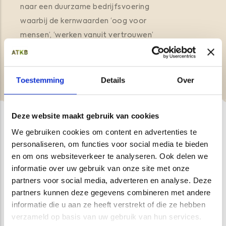
naar een duurzame bedrijfsvoering
waarbij de kernwaarden ‘oog voor
mensen’, ‘werken vanuit vertrouwen’
en ‘innovatie’ in het werk erg belangrijk
zijn.
Toestemming
Details
Over
Deze website maakt gebruik van cookies
We gebruiken cookies om content en advertenties te
personaliseren, om functies voor social media te bieden
en om ons websiteverkeer te analyseren. Ook delen we
Gewoon met de voeten in de klei
informatie over uw gebruik van onze site met onze
WIJ ZIJN
partners voor social media, adverteren en analyse. Deze
partners kunnen deze gegevens combineren met andere
DOORGRONDERS
informatie die u aan ze heeft verstrekt of die ze hebben
verzameld op basis van uw gebruik van hun services.
Deskundig, praktisch, nuchter,