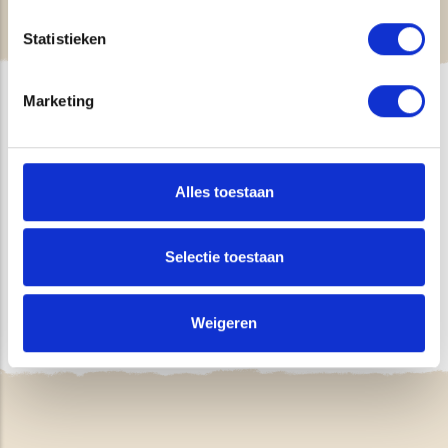
adviezen.
Statistieken
Marketing
WIJ WERKEN VOOR
Alles toestaan
Selectie toestaan
Weigeren