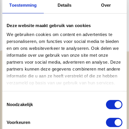
Toestemming
Details
Over
Evaluatieformulier algemeen
dienstverlening:
Alvast hartelijk dank voor uw bijdrage aan het verbeteren
Deze website maakt gebruik van cookies
van onze dienstverlening.
We gebruiken cookies om content en advertenties te
personaliseren, om functies voor social media te bieden
en om ons websiteverkeer te analyseren. Ook delen we
informatie over uw gebruik van onze site met onze
partners voor social media, adverteren en analyse. Deze
partners kunnen deze gegevens combineren met andere
informatie die u aan ze heeft verstrekt of die ze hebben
verzameld op basis van uw gebruik van hun services.
ONZE DIENSTEN
Toestemmingsselectie
ATKB is als adviesbureau met kennis
Noodzakelijk
van bodem, water en ecologie bij
uitstek de partner voor het uitvoeren
Voorkeuren
van integrale onderzoeken en