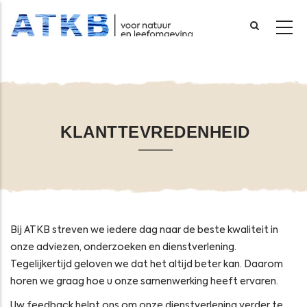
Overslaan
en
naar
de
inhoud
KLANTTEVREDENHEID
gaan
Bij ATKB streven we iedere dag naar de beste kwaliteit in
onze adviezen, onderzoeken en dienstverlening.
Tegelijkertijd geloven we dat het altijd beter kan. Daarom
horen we graag hoe u onze samenwerking heeft ervaren.
Uw feedback helpt ons om onze dienstverlening verder te