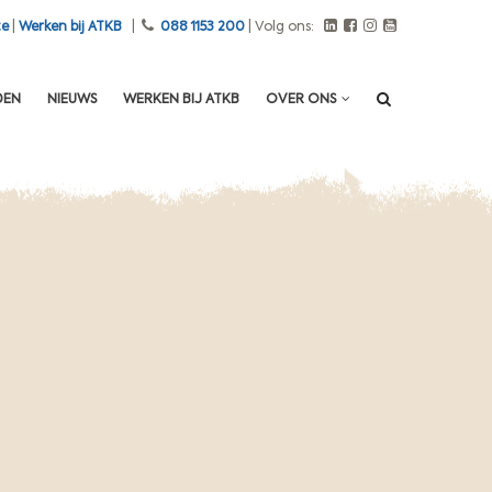
te
|
Werken bij ATKB
|
088 1153 200
| Volg ons:
DEN
NIEUWS
WERKEN BIJ ATKB
OVER ONS
Opens in a new window
Opens in a new window
Opens in a new window
Opens in a new window