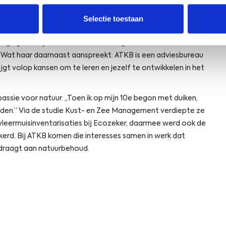
Selectie toestaan
 hoorde over ATKB via een oud-klasgenoot die al langer bij
tiging, maar juist dat benadrukt volgens Sacha de kracht
kort. Wat haar daarnaast aanspreekt: ATKB is een adviesbureau
ijgt volop kansen om te leren en jezelf te ontwikkelen in het
passie voor natuur. ,,Toen ik op mijn 10e begon met duiken,
 worden.” Via de studie Kust- en Zee Management verdiepte ze
 vleermuisinventarisaties bij Ecozeker, daarmee werd ook de
kerd. Bij ATKB komen die interesses samen in werk dat
ijdraagt aan natuurbehoud.
s in a new window
Opens in a new window
Opens in a new window
Opens in a new window