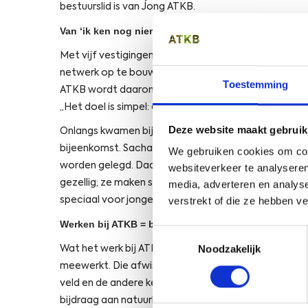
bestuurslid is van Jong ATKB.
Van ‘ik ken nog niemand’ naar ‘ik hoor erbij’
Met vijf vestigingen en verschillende disciplines is 
netwerk op te bouwen: wie doet wat, wie zit waar en 
Toestemming
ATKB wordt daarom actief gewerkt aan ontmoeting e
,,Het doel is simpel: elkaar ontmoeten, ervaringen
Deze website maakt gebruik
Onlangs kwamen bijvoorbeeld 25 collega’s uit verschi
bijeenkomst. Sacha: ,,Je ziet hoe snel gesprekken 
We gebruiken cookies om cont
worden gelegd. Daardoor worden de lijnen binnen ATK
websiteverkeer te analyseren
gezellig; ze maken samenwerken makkelijker én leuk
media, adverteren en analys
verstrekt of die ze hebben v
speciaal voor jonge collega’s.
Werken bij ATKB = buiten zijn én inhoudelijk puzzel
Toestemmingsselectie
Noodzakelijk
Wat het werk bij ATKB zo aantrekkelijk maakt, is dat 
meewerkt. Die afwisseling zit ’m in zowel het type we
veld en de andere keer werk je je gegevens uit of schr
bijdraag aan natuurbehoud maakt het voor mij heel b