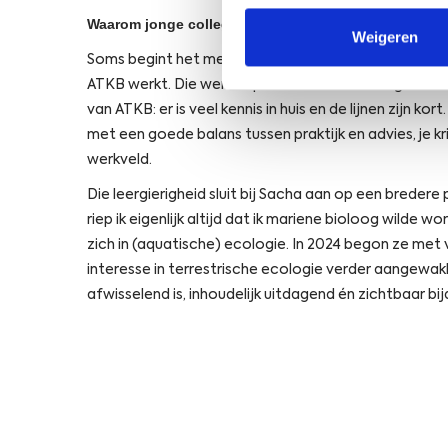
Waarom jonge collega’s voor ATKB kiezen
Weigeren
Soms begint het met één enthousiast verhaal. Sacha
ATKB werkt. Die werkt op een andere afdeling en ves
van ATKB: er is veel kennis in huis en de lijnen zijn 
met een goede balans tussen praktijk en advies, je kr
werkveld.
Die leergierigheid sluit bij Sacha aan op een bredere 
riep ik eigenlijk altijd dat ik mariene bioloog wilde
zich in (aquatische) ecologie. In 2024 begon ze met
interesse in terrestrische ecologie verder aangewak
afwisselend is, inhoudelijk uitdagend én zichtbaar b
Open