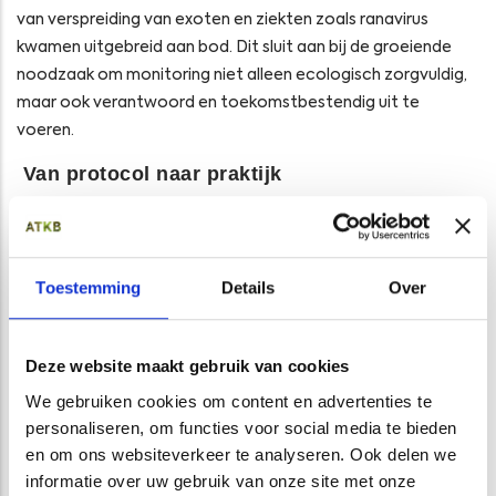
van verspreiding van exoten en ziekten zoals ranavirus
kwamen uitgebreid aan bod. Dit sluit aan bij de groeiende
noodzaak om monitoring niet alleen ecologisch zorgvuldig,
maar ook verantwoord en toekomstbestendig uit te
voeren.
Van protocol naar praktijk
De dag werd afgesloten met een inhoudelijke sessie over
het rivierkreeftenonderzoek in een lopend onderzoek,
waarin de vertaalslag werd gemaakt van protocol naar
Toestemming
Details
Over
toepassing in het veld. Daarmee bood de dag niet alleen
theoretische verdieping, maar ook concrete handvatten
voor het komende monitoringsseizoen.
Deze website maakt gebruik van cookies
Met deze startdag investeren we bewust in kennisborging,
We gebruiken cookies om content en advertenties te
eenduidigheid en vakinhoudelijke kwaliteit binnen de
personaliseren, om functies voor social media te bieden
rivierkreeftenmonitoring. Een stevige basis voor een nieuw
en om ons websiteverkeer te analyseren. Ook delen we
seizoen waarin data, ecologie en praktijk samenkomen.
informatie over uw gebruik van onze site met onze