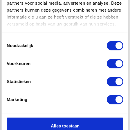
partners voor social media, adverteren en analyse. Deze
#rivierkreeft #kennisdeling #ecologie #atkb #kennisdeling
partners kunnen deze gegevens combineren met andere
informatie die u aan ze heeft verstrekt of die ze hebben
verzameld op basis van uw gebruik van hun services.
Opens in a new window
Opens in a new window
Opens in a new window
Opens in a new window
Toestemmingsselectie
Noodzakelijk
Voorkeuren
Statistieken
CATEGORIE
Marketing
RIVIERKREEFT
Alles toestaan