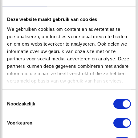
Opens in a new window
Opens in a new window
Opens in a new window
Opens in a new window
Deze website maakt gebruik van cookies
We gebruiken cookies om content en advertenties te
personaliseren, om functies voor social media te bieden
en om ons websiteverkeer te analyseren. Ook delen we
informatie over uw gebruik van onze site met onze
partners voor social media, adverteren en analyse. Deze
partners kunnen deze gegevens combineren met andere
CATEGORIE
informatie die u aan ze heeft verstrekt of die ze hebben
verzameld op basis van uw gebruik van hun services.
WHITEPAPER
Toestemmingsselectie
GRAAFSCHADE
Noodzakelijk
Voorkeuren
DIENSTEN