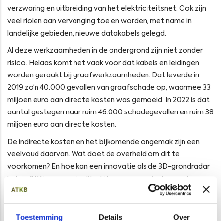
verzwaring en uitbreiding van het elektriciteitsnet. Ook zijn
veel riolen aan vervanging toe en worden, met name in
landelijke gebieden, nieuwe datakabels gelegd.
Al deze werkzaamheden in de ondergrond zijn niet zonder
risico. Helaas komt het vaak voor dat kabels en leidingen
worden geraakt bij graafwerkzaamheden. Dat leverde in
2019 zo’n 40.000 gevallen van graafschade op, waarmee 33
miljoen euro aan directe kosten was gemoeid. In 2022 is dat
aantal gestegen naar ruim 46.000 schadegevallen en ruim 38
miljoen euro aan directe kosten.
De indirecte kosten en het bijkomende ongemak zijn een
veelvoud daarvan. Wat doet de overheid om dit te
voorkomen? En hoe kan een innovatie als de 3D-grondradar
helpen? Wij nemen u in dit whitepaper mee in de wondere
wereld van de Nederlandse ondergrond.
Klik hier om de whitepaper te downloaden
Toestemming
Details
Over