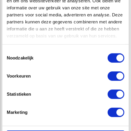
en om ons websiteverkeer te analyseren. Ook delen we
informatie over uw gebruik van onze site met onze
partners voor social media, adverteren en analyse. Deze
DIENSTEN
partners kunnen deze gegevens combineren met andere
informatie die u aan ze heeft verstrekt of die ze hebben
verzameld op basis van uw gebruik van hun services.
GEOFYSISCH ONDERZOEK
GRAAFGANGEN OPSPOREN
Toestemmingsselectie
Noodzakelijk
Voorkeuren
Statistieken
Marketing