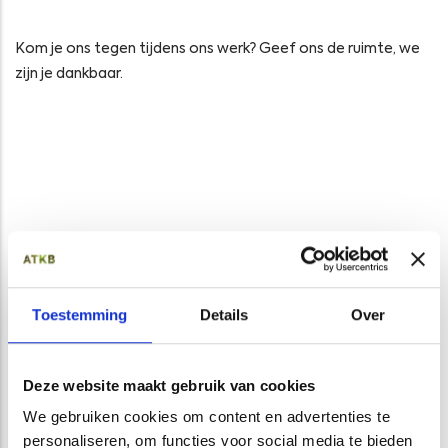
Kom je ons tegen tijdens ons werk? Geef ons de ruimte, we
zijn je dankbaar.
Opens in a new window
Opens in a new window
Opens in a new window
Opens in a new window
Toestemming
Details
Over
Deze website maakt gebruik van cookies
We gebruiken cookies om content en advertenties te
CATEGORIE
personaliseren, om functies voor social media te bieden