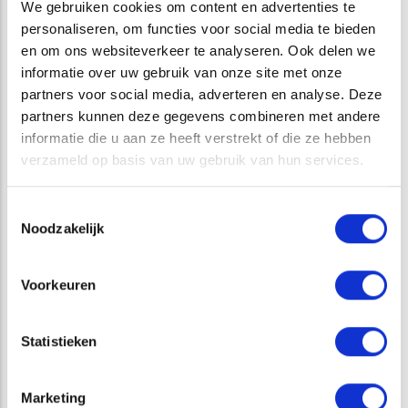
We gebruiken cookies om content en advertenties te
worden bepaald en kunnen zij van start met de
personaliseren, om functies voor social media te bieden
werkzaamheden.
en om ons websiteverkeer te analyseren. Ook delen we
Betrouwbare adviespartner
informatie over uw gebruik van onze site met onze
Dat ATKB een betrouwbare adviespartner is voor
partners voor social media, adverteren en analyse. Deze
(water)bodem gerelateerde vraagstukken blijkt uit het feit
partners kunnen deze gegevens combineren met andere
dat we in verschillende fases bij grote
informatie die u aan ze heeft verstrekt of die ze hebben
(water)bodemonderzoeken worden betrokken. Wij zijn
verzameld op basis van uw gebruik van hun services.
diverse opdrachtgevers van dienst door te adviseren bij
onderhoud en realisatie van grote waterwegen.
Toestemmingsselectie
Noodzakelijk
Opens in a new window
Opens in a new window
Opens in a new window
Opens in a new window
Voorkeuren
Statistieken
VAKGEBIED
Marketing