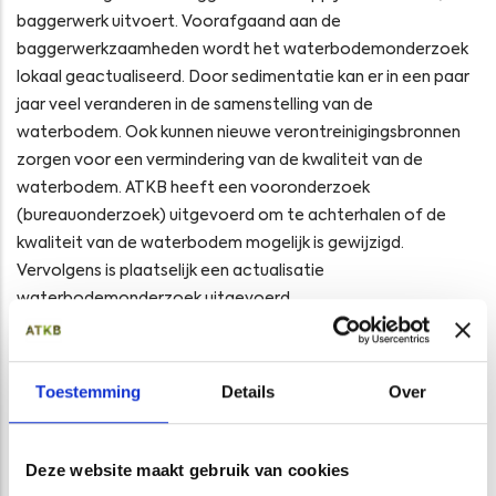
baggerwerk uitvoert. Voorafgaand aan de
baggerwerkzaamheden wordt het waterbodemonderzoek
lokaal geactualiseerd. Door sedimentatie kan er in een paar
jaar veel veranderen in de samenstelling van de
waterbodem. Ook kunnen nieuwe verontreinigingsbronnen
zorgen voor een vermindering van de kwaliteit van de
waterbodem. ATKB heeft een vooronderzoek
(bureauonderzoek) uitgevoerd om te achterhalen of de
kwaliteit van de waterbodem mogelijk is gewijzigd.
Vervolgens is plaatselijk een actualisatie
waterbodemonderzoek uitgevoerd.
De uitkomsten uit de actualisatie laten zien dat de
vastgestelde kwaliteitsoordelen van de waterbodem in
Toestemming
Details
Over
2019 grotendeels gehandhaafd blijven. Op enkele plaatsen is
er zelfs sprake van een verbetering van de
waterbodemkwaliteit. Met deze actuele gegevens kan de
Deze website maakt gebruik van cookies
strategie van de baggerwerkzaamheden door Van Oord