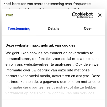
• het bereiken van overeenstemming over frequentie,
minimum telvlak en geïntegreerde soortenlijsten
broedvogelkartering,
• afstemming met de rekentool (zie
www.portaalnatuurenlandschap.nl
) voor een soepele,
Toestemming
Details
Over
geautomatiseerde beoordeling,
• eenduidige rekenregels voor de indicator ruimtelijke
Deze website maakt gebruik van cookies
condities,
• het aanpassen van de maatlat grootschalige beheertypen,
We gebruiken cookies om content en advertenties te
• het splitsen van beheertypen.
personaliseren, om functies voor social media te bieden
en om ons websiteverkeer te analyseren. Ook delen we
informatie over uw gebruik van onze site met onze
Opens in a new window
Opens in a new window
Opens in a new window
Opens in a new window
partners voor social media, adverteren en analyse. Deze
partners kunnen deze gegevens combineren met andere
informatie die u aan ze heeft verstrekt of die ze hebben
verzameld op basis van uw gebruik van hun services.
VAKGEBIED
Toestemmingsselectie