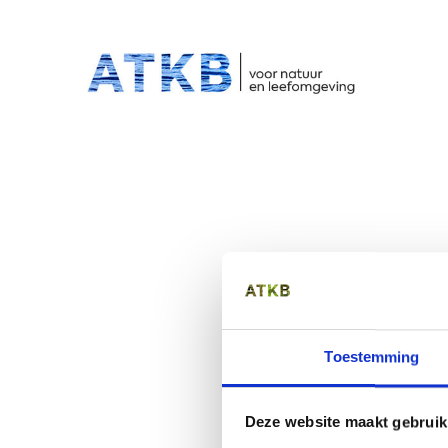
HO
Overslaan
en
naar
de
inhoud
gaan
Toestemming
Deze website maakt gebruik