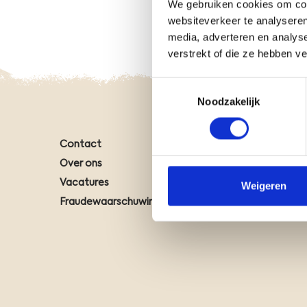
We gebruiken cookies om cont
websiteverkeer te analyseren
media, adverteren en analys
verstrekt of die ze hebben v
Toestemmingsselectie
Noodzakelijk
Contact
Natuuro
Over ons
Klantte
Vacatures
Onze CO
Weigeren
Fraudewaarschuwing