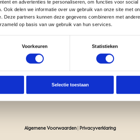
ent en advertenties te personaliseren, om functies voor social
. Ook delen we informatie over uw gebruik van onze site met on
e. Deze partners kunnen deze gegevens combineren met andere i
erzameld op basis van uw gebruik van hun services.
Voorkeuren
Statistieken
nderzoek
MVO en duurzaamheid
vredenheidsonderzoek
Veiligheid
2 - voetafdruk
Kwaliteit
Selectie toestaan
Gedragscode NGB
Algemene Voorwaarden
|
Privacyverklaring