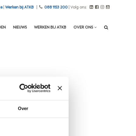
te
|
Werken bij ATKB
|
088 1153 200
| Volg ons:
DEN
NIEUWS
WERKEN BIJ ATKB
OVER ONS
Over