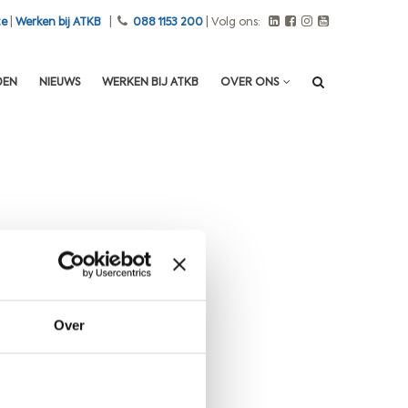
te
|
Werken bij ATKB
|
088 1153 200
| Volg ons:
DEN
NIEUWS
WERKEN BIJ ATKB
OVER ONS
Over