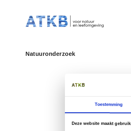
HO
Overslaan
en
naar
de
inhoud
Natuuronderzoek
gaan
Toestemming
Deze website maakt gebruik