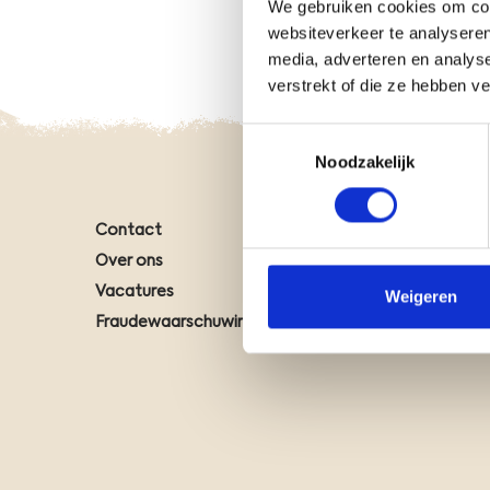
We gebruiken cookies om cont
websiteverkeer te analyseren
media, adverteren en analys
verstrekt of die ze hebben v
Toestemmingsselectie
Noodzakelijk
Contact
Natuuro
Over ons
Klantte
Vacatures
Onze CO
Weigeren
Fraudewaarschuwing