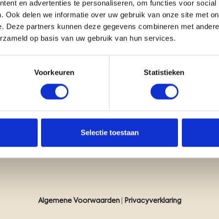
ent en advertenties te personaliseren, om functies voor social
. Ook delen we informatie over uw gebruik van onze site met on
e. Deze partners kunnen deze gegevens combineren met andere i
erzameld op basis van uw gebruik van hun services.
Voorkeuren
Statistieken
nderzoek
MVO en duurzaamheid
vredenheidsonderzoek
Veiligheid
2 - voetafdruk
Kwaliteit
Selectie toestaan
Gedragscode NGB
Algemene Voorwaarden
|
Privacyverklaring