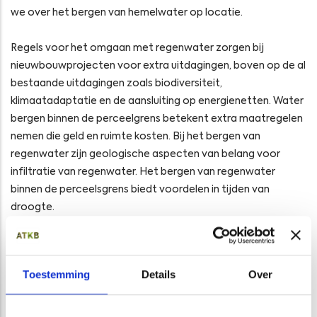
we over het bergen van hemelwater op locatie.
Regels voor het omgaan met regenwater zorgen bij
nieuwbouwprojecten voor extra uitdagingen, boven op de al
bestaande uitdagingen zoals biodiversiteit,
klimaatadaptatie en de aansluiting op energienetten. Water
bergen binnen de perceelgrens betekent extra maatregelen
nemen die geld en ruimte kosten. Bij het bergen van
regenwater zijn geologische aspecten van belang voor
infiltratie van regenwater. Het bergen van regenwater
binnen de perceelsgrens biedt voordelen in tijden van
droogte.
De hemelwatertoets is geschikt voor kleinschalige
ontwikkelingen (voornamelijk bouwprojecten) en bestaat uit
Toestemming
Details
Over
de volgende onderdelen:
Hoeveel hemelwater moet binnen de perceelgrens
worden geborgen?