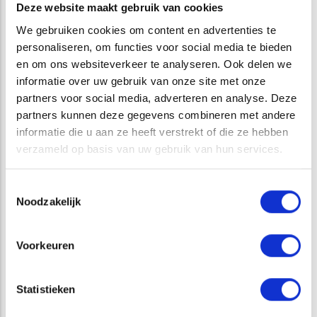
Deze website maakt gebruik van cookies
Welke kansen biedt de locatie voor infiltratie van
We gebruiken cookies om content en advertenties te
hemelwater?
personaliseren, om functies voor social media te bieden
Volstaan de geplande klimaat adaptieve maatregelen
en om ons websiteverkeer te analyseren. Ook delen we
of is er meer nodig?
informatie over uw gebruik van onze site met onze
Wat is het toetsingskader voor de hemelwateropgave
partners voor social media, adverteren en analyse. Deze
en hoe verhoudt dit zich tot andere (lokale) eisen zoals
partners kunnen deze gegevens combineren met andere
de watercompensatieregels uit de Keur?
informatie die u aan ze heeft verstrekt of die ze hebben
verzameld op basis van uw gebruik van hun services.
Een hemelwatertoets is één aspect uit een algemene
watertoets. Voor grootschalige gebiedsontwikkelingen en
Toestemmingsselectie
bestemmingsplanwijzigingen is meestal een volledige
Noodzakelijk
watertoetsprocedure
noodzakelijk.
Voorkeuren
ATKB heeft ruime ervaring op het gebied van
planbeoordelingen en advisering op het gebied van
hemelwater(berging). Wij hebben juridische kennis van een
Statistieken
breed scala aan wet- en regelgeving, zoals de Keur van de
waterschappen of Hemelwaterverordening Amsterdam. De