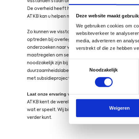
visstanden staan onder druk. Het beheer van visstan
De overheid heeft hiervoor kaders ontworpen.
Deze website maakt gebruik
ATKB kan u helpen met het realiseren van doelen in 
We gebruiken cookies om cont
Zo kunnen we visstandbeheercommissies ondersteunen 
websiteverkeer te analyseren
optreden bij overleg tussen verschillende gebruikers
media, adverteren en analys
onderzoeken naar verduurzaming van beroepsvisseri
verstrekt of die ze hebben v
maatregelen om selectiever te vissen en genomen 
Toestemmingsselectie
noodzakelijk zijn bij het verkrijgen en behouden va
Noodzakelijk
duurzaamheidslabel, zoals het Marine Stewardship 
met subsidieprojecten in het kader van het Europese
Laat onze ervaring voor u werken
ATKB kent de wereld van de sport- en beroepsvisseri
Weigeren
wat er speelt. Wij bieden u geen dure theoretische
verder kunt.