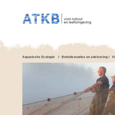
HO
Overslaan
en
naar
de
inhoud
gaan
Aquatische Ecologie
/
Beleidsstudies en advisering
/
V