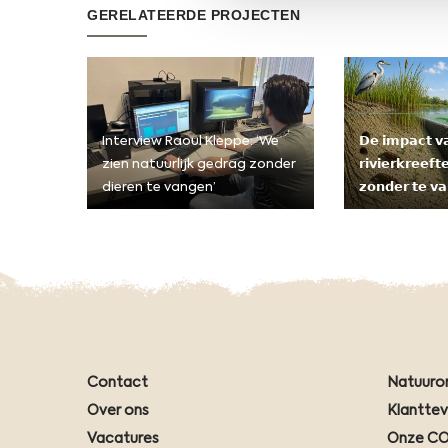
GERELATEERDE PROJECTEN
Interview Raoul Kleppe: ‘We
𝗗𝗲 𝗶𝗺𝗽𝗮𝗰𝘁 𝘃
zien natuurlijk gedrag zonder
𝗿𝗶𝘃𝗶𝗲𝗿𝗸𝗿𝗲𝗲𝗳
dieren te vangen’
𝘇𝗼𝗻𝗱𝗲𝗿 𝘁𝗲 𝘃
Contact
Natuuro
Over ons
Klantte
Vacatures
Onze CO