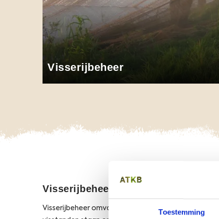
Visserijbeheer
Opens
O
Visserijbeheer
Visserijbeheer omvat het beheer van visstanden, veel
Toestemming