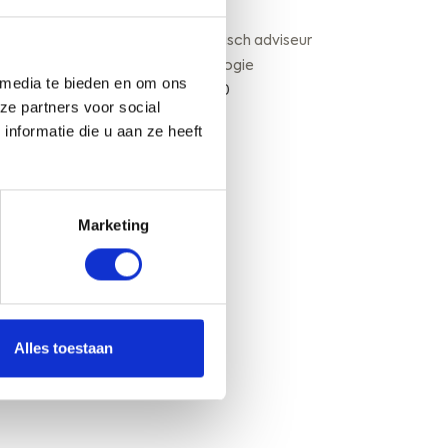
t
Jouke Kampen
p
Senior Specialistisch adviseur
l
Aquatische ecologie
a
 media te bieden en om ons
Tel.: 088-1153200
a
ze partners voor social
t
nformatie die u aan ze heeft
Offerte aanvragen
s
e
n
i
Marketing
n
Z
u
i
d
Alles toestaan
-
H
o
l
l