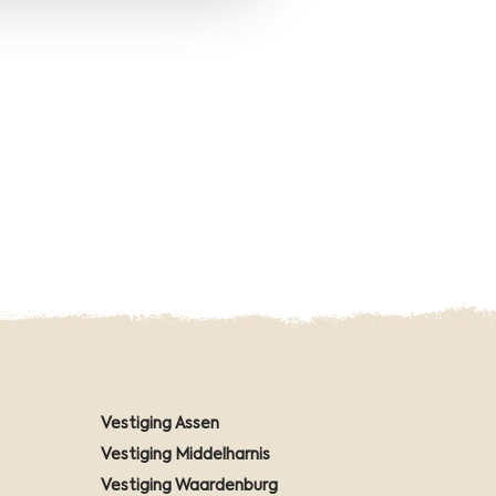
a
n
d
Vestiging Assen
Vestiging Middelharnis
Vestiging Waardenburg