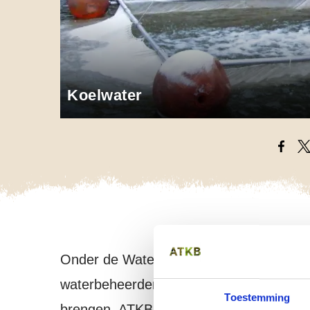
Koelwater
Opens
O
Onder de Waterwet is koelwateronttrekkin
waterbeheerder de plicht om de visstand 
Toestemming
brengen. ATKB kan zowel de inzuiging van