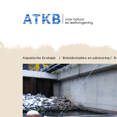
HO
Overslaan
en
naar
de
inhoud
gaan
Aquatische Ecologie
/
Beleidsstudies en advisering
/
K