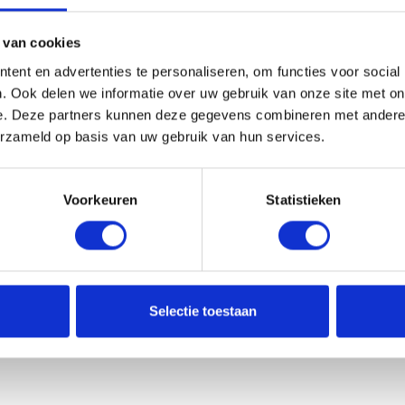
n
d
 van cookies
r
ent en advertenties te personaliseren, om functies voor social
i
erzeven verzorgen. Middels een (mede door ATKB)
. Ook delen we informatie over uw gebruik van onze site met on
v
dt op basis van de onderzoeksgegevens de effecten op
e. Deze partners kunnen deze gegevens combineren met andere i
i
erzameld op basis van uw gebruik van hun services.
 maatregelen noodzakelijk zijn.
e
r
k
Voorkeuren
Statistieken
r
e
e
f
an koelwateronttrekking en –lozing. ATKB heeft voor
t
cts of Thermal POLlution) veel koelwateronttrekkers
e
Selectie toestaan
n
eronttrekking ontwikkeld.
b
e
h