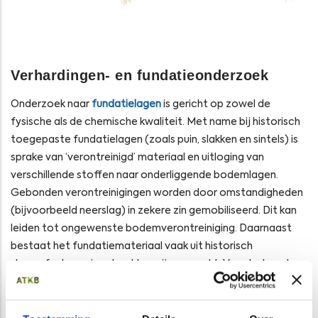
Verhardingen- en fundatieonderzoek
Onderzoek naar
fundatielagen
is gericht op zowel de
fysische als de chemische kwaliteit. Met name bij historisch
toegepaste fundatielagen (zoals puin, slakken en sintels) is
sprake van ‘verontreinigd’ materiaal en uitloging van
verschillende stoffen naar onderliggende bodemlagen.
Gebonden verontreinigingen worden door omstandigheden
(bijvoorbeeld neerslag) in zekere zin gemobiliseerd. Dit kan
leiden tot ongewenste bodemverontreiniging. Daarnaast
bestaat het fundatiemateriaal vaak uit historisch
sloopafval waarin asbest kan zijn verwerkt. Voor het werken
in of het verwijderen van deze fundatielagen dient daarom
inzicht te worden verkregen in de kwaliteit. De vastgestelde
kwaliteit kan worden gebruikt voor het hanteren van de