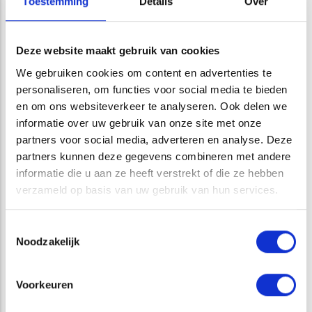
Toestemming
Details
Over
juiste veiligheidsmaatregelen tijdens uw project en het
vaststellen van bijvoorbeeld de mogelijkheden voor
Deze website maakt gebruik van cookies
hergebruik van het materiaal op locatie of elders.
We gebruiken cookies om content en advertenties te
Onder het onderzoek naar
verhardingslagen
wordt met
personaliseren, om functies voor social media te bieden
name het vaststellen van de opbouw en kwaliteit van
en om ons websiteverkeer te analyseren. Ook delen we
asfaltlagen verstaan. Bij calamiteiten (met bijvoorbeeld
informatie over uw gebruik van onze site met onze
olieproducten) kan onderzoek naar elementen eveneens
partners voor social media, adverteren en analyse. Deze
partners kunnen deze gegevens combineren met andere
gewenst zijn. Door middel van het vaststellen van de
informatie die u aan ze heeft verstrekt of die ze hebben
opbouw en samenstelling van asfalt kan worden bepaald of
verzameld op basis van uw gebruik van hun services.
sprake is van teerhoudend asfalt.
ATKB adviseert u graag over de mogelijkheden met
Toestemmingsselectie
Noodzakelijk
betrekking tot onderzoek naar verhardings- en
fundatielagen binnen uw project. ATKB heeft deskundigen in
huis voor het uitvoeren van de werkzaamheden op de
Voorkeuren
locatie, het uitwerken van de gegevens tot een