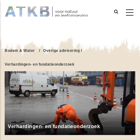
Overslaan
en
naar
de
Bodem & Water
/
Overige advisering
/
inhoud
gaan
Verhardingen- en fundatieonderzoek
Verhardingen- en fundatieonderzoek