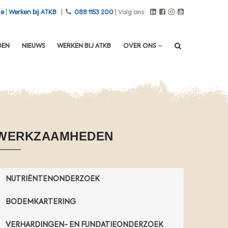
n
te
|
Werken bij ATKB
|
088 1153 200
| Volg ons:
t
r
e
DEN
NIEUWS
WERKEN BIJ ATKB
OVER ONS
i
n
i
g
e
n
d
WERKZAAMHEDEN
e
s
t
o
NUTRIËNTENONDERZOEK
f
f
BODEMKARTERING
e
n
VERHARDINGEN- EN FUNDATIEONDERZOEK