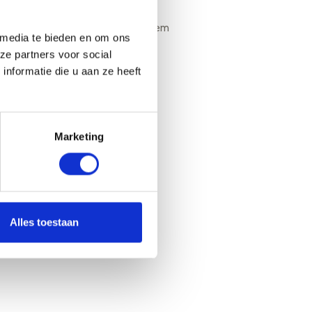
Wibo Verhulst
a
a
Teamleider Bodem
 media te bieden en om ons
t
Bodem & Water
ze partners voor social
s
088 1153 200
nformatie die u aan ze heeft
e
n
Offerte aanvragen
i
n
Marketing
Z
u
i
d
-
H
Alles toestaan
o
l
l
a
n