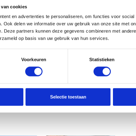
r
 van cookies
ijvoorbeeld ten behoeve van een aanbesteding, direct
i
chappen. Hierdoor ontstaat een totaalproduct waarbij
ent en advertenties te personaliseren, om functies voor social
v
kwaliteit bekend zijn. Het voordeel hiervan is dat kosten
. Ook delen we informatie over uw gebruik van onze site met on
i
nd beter kunnen worden bepaald.
e. Deze partners kunnen deze gegevens combineren met andere i
e
erzameld op basis van uw gebruik van hun services.
r
echnisch onderzoeken:
k
r
Voorkeuren
Statistieken
m RAW2010;
e
e
f
t
e
van grond en bouwstoffen nodig heeft, zijn wij u graag van
n
Selectie toestaan
b
e
h
e
e