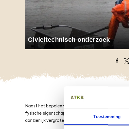
Civieltechnisch onderzoek
Opens
O
Naast het bepalen van de milieuhygiënische kwalitei
fysische eigenschappen van vrijkomende materialen 
Toestemming
aanzienlijk vergroten.