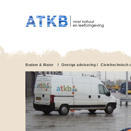
HO
Overslaan
en
naar
de
inhoud
gaan
Bodem & Water
/
Overige advisering
/
Civieltechnisch