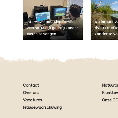
Interview Raoul Kleppe: ‘We
𝗗𝗲 𝗶𝗺𝗽𝗮𝗰𝘁 𝘃
zien natuurlijk gedrag zonder
𝗿𝗶𝘃𝗶𝗲𝗿𝗸𝗿𝗲𝗲𝗳
dieren te vangen’
𝘇𝗼𝗻𝗱𝗲𝗿 𝘁𝗲 𝘃
Contact
Natuuro
Over ons
Klantte
Vacatures
Onze CO
Fraudewaarschuwing