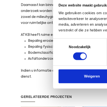
Deze website maakt gebruik
Daarnaast kan binnen bodemonderzoeksprojecten, b
onderzoek worden uitgevoerd naar fysische eigens
We gebruiken cookies om cont
zowel de milieuhygiënische kwaliteit als de fysische 
websiteverkeer te analyseren
voor ruimtelijke ontwikkelingsprojecten voorafgaa
media, adverteren en analys
verstrekt of die ze hebben v
ATKB heeft ruime ervaring met de volgende civielt
Toestemmingsselectie
Bepaling erosieklasse klei conform RAW2010;
Noodzakelijk
Bepaling fysische eigenschappen zand confor
Bodemclassificatie conform NEN5104;
Asfaltonderzoek conform CROW210.
Indien u informatie over de fysische eigenschappen 
Weigeren
dienst.
GERELATEERDE PROJECTEN