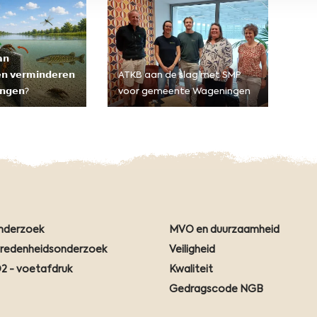
r
𝗻
𝗲𝗻 𝘃𝗲𝗿𝗺𝗶𝗻𝗱𝗲𝗿𝗲𝗻
ATKB aan de slag met SMP
𝗻𝗴𝗲𝗻?
voor gemeente Wageningen
nderzoek
MVO en duurzaamheid
vredenheidsonderzoek
Veiligheid
2 - voetafdruk
Kwaliteit
Gedragscode NGB