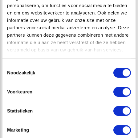
analysemogelijkheden en toepassingen binnen handbereik.
personaliseren, om functies voor social media te bieden
Daarbij kan gedacht worden aan een voldoende
en om ons websiteverkeer te analyseren. Ook delen we
betrouwbare GHG (Gemiddeld Hoogste Grondwaterstand)
informatie over uw gebruik van onze site met onze
en GLG (Gemiddeld Laagste Grondwaterstand) én het
partners voor social media, adverteren en analyse. Deze
eventueel bijstellen daarvan als gevolg van de effecten van
partners kunnen deze gegevens combineren met andere
de klimaatverandering.
informatie die u aan ze heeft verstrekt of die ze hebben
verzameld op basis van uw gebruik van hun services.
Basisregistratie Ondergrond
De gemeente kan - als bronhouder - per 1 januari 2021
Toestemmingsselectie
aanstaande ook voldoen aan de leveringsplicht onder
Noodzakelijk
Tranche 3 van grondwatergegevens aan de landelijke
database voor de Basisregistratie Ondergrond (Wet Bro).
Voor meer informatie over dit onderwerp zie
Voorkeuren
https://basisregistratieondergrond.nl
.
Statistieken
Marketing