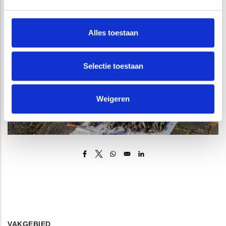
Alles toestaan
Selectie toestaan
Weigeren
Opens in a new window
Opens in a new window
Opens in a new window
Opens in a new window
VAKGEBIED