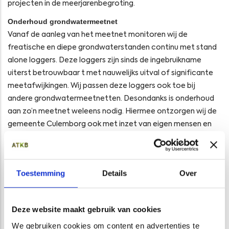
projecten in de meerjarenbegroting.
Onderhoud grondwatermeetnet
Vanaf de aanleg van het meetnet monitoren wij de
freatische en diepe grondwaterstanden continu met stand
alone loggers. Deze loggers zijn sinds de ingebruikname
uiterst betrouwbaar t met nauwelijks uitval of significante
meetafwijkingen. Wij passen deze loggers ook toe bij
andere grondwatermeetnetten. Desondanks is onderhoud
aan zo’n meetnet weleens nodig. Hiermee ontzorgen wij de
gemeente Culemborg ook met inzet van eigen mensen en
materieel. Het grondwatermeetnet van Culemborg is sinds
2015 door ons gefaseerd uitgebreid en bestaat nu uit 76
peilbuizen.
Toestemming
Details
Over
Lange meetreeks en statistische mogelijkheden
De gemeente beschikt over een ononderbroken meetreeks
van meer dan 5 hydrologische jaren. Door de verlenging met
Deze website maakt gebruik van cookies
nog eens 3 jaren komen nieuwe statistische
We gebruiken cookies om content en advertenties te