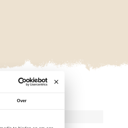
VAKGEBIED
Over
BODEM & WATER