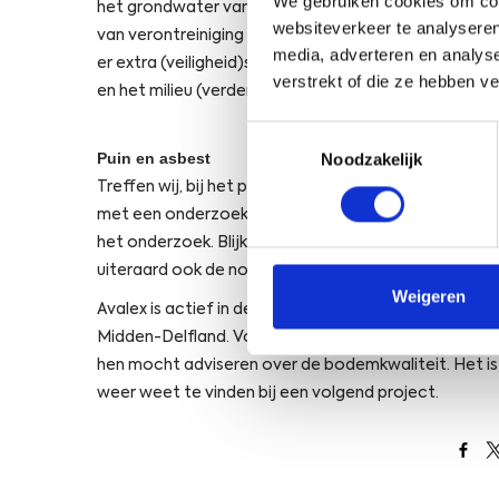
We gebruiken cookies om cont
het grondwater van tevoren te onderzoeken in het
websiteverkeer te analyseren
van verontreiniging van de bodem. Als er sprake blijk
media, adverteren en analys
er extra (veiligheid)smaatregelen nodig zijn. Zo w
verstrekt of die ze hebben v
en het milieu (verder) wordt aangetast.
Toestemmingsselectie
Puin en asbest
Noodzakelijk
Treffen wij, bij het plaatsen van de boringen, puin
met een onderzoek naar asbest in bodem. Op deze m
het onderzoek. Blijkt er inderdaad asbestverontrein
uiteraard ook de nodige
veiligheidsmaatregelen
voor
Weigeren
Avalex is actief in de gemeenten Wassenaar, Leidsc
Midden-Delfland. Vorig jaar heeft Avalex in Delft e
hen mocht adviseren over de bodemkwaliteit. Het i
weer weet te vinden bij een volgend project.
Open