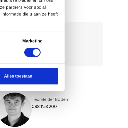
 media te bieden en om ons
ze partners voor social
DIENSTEN
nformatie die u aan ze heeft
BODEM & WATER
Marketing
BODEMONDERZOEK
LANDBODEM
Alles toestaan
VRAGEN?
Teamleider Bodem
088 1153 200