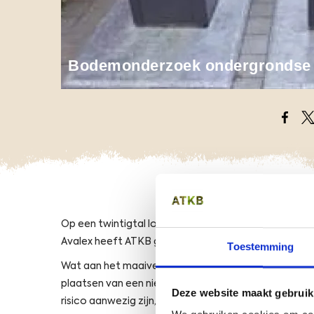
Bodemonderzoek ondergrondse c
Opens
O
Op een twintigtal locaties in Rijswijk worden onder
Avalex heeft ATKB gevraagd om op deze locaties e
Toestemming
Wat aan het maaiveld niet te zien is, is dat de onde
plaatsen van een nieuwe container komen enkele kuubs 
Deze website maakt gebruik
risico aanwezig zijn, voor de gezondheid van de uit