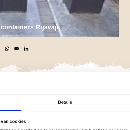
ontainers Rijswijk
 in a new window
pens in a new window
Opens in a new window
Opens in a new window
grondse containerparken vernieuwd. Afvalinzamelingsbedrijf
en verkennend bodemonderzoek uit te voeren.
Details
rgrondse containers nog een stuk de bodem in gaan. Bij het
grond vrij. Als die grond sterk verontreinigd is, kan een
 van cookies
voerende werknemers of voor het milieu. Door de grond en