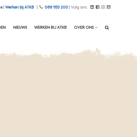
te
|
Werken bij ATKB
|
088 1153 200
| Volg ons:
DEN
NIEUWS
WERKEN BIJ ATKB
OVER ONS