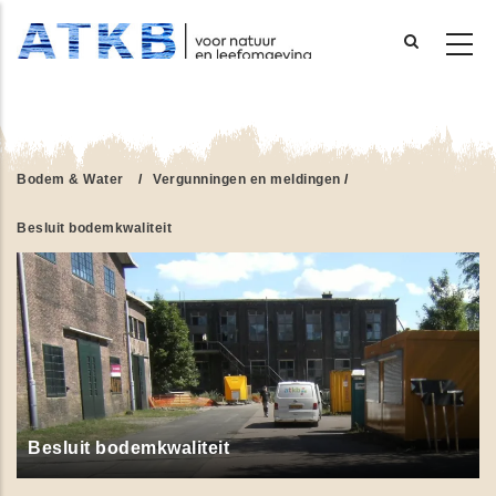
Overslaan
en
naar
de
Bodem & Water
/
Vergunningen en meldingen
/
inhoud
gaan
Besluit bodemkwaliteit
Besluit bodemkwaliteit