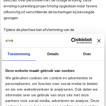
beschikt over personeel met de nodige ervaring. Deze
ervaring is jarenlang projectmatig opgedaan maar tevens
afkomstig uit verschillende detacheringen bij bevoegde
gezagen.
Tijdens de planfase kan afstemming van de
onderzoekswerkzaamheden met het bevoegd gezag voor
uw project noodzakelijk zijn. Voorafgaand en tijdens de
uitvoeringsfase van het project is het aanvragen van
Toestemming
Details
Over
vergunningen en het verrichten van meldingen mogelijk een
vereiste. Voor saneringswerkzaamheden is bijvoorbeeld een
instemming of een beschikking op een saneringsplan
Deze website maakt gebruik van cookies
noodzakelijk. Hiervoor dient een melding voor de
Omgevingswet te worden verricht. Voor een sanering kan
We gebruiken cookies om content en advertenties te
daarnaast een grondwateronttrekking- en
personaliseren, om functies voor social media te bieden
en om ons websiteverkeer te analyseren. Ook delen we
lozingsvergunning (of melding) noodzakelijk zijn.
informatie over uw gebruik van onze site met onze
partners voor social media, adverteren en analyse. Deze
Een efficiënte aanpak kan u kosten en onnodige vertraging