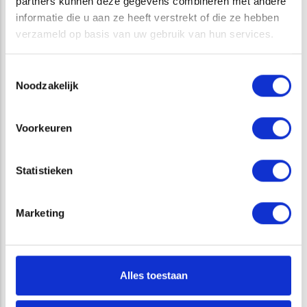
partners kunnen deze gegevens combineren met andere
van uw project besparen. Wij informeren u graag over de
informatie die u aan ze heeft verstrekt of die ze hebben
mogelijkheden.
verzameld op basis van uw gebruik van hun services.
Toestemmingsselectie
GERELATEERDE PROJECTEN
Noodzakelijk
Voorkeuren
Statistieken
Marketing
Interview Raoul Kleppe: ‘We zien natuurlijk gedrag
zonder dieren te vangen’
Alles toestaan