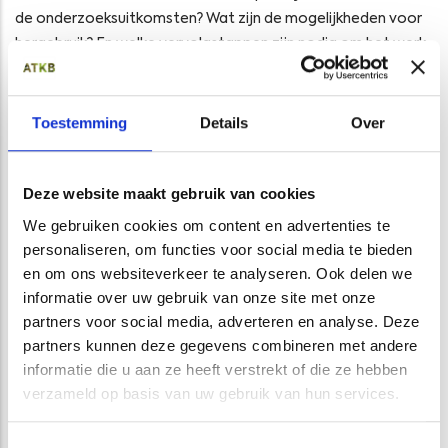
de onderzoeksuitkomsten? Wat zijn de mogelijkheden voor
hergebruik? En welke vervolgstappen zijn nodig om het werk
goed en volgens de wet uit te voeren?
Juist die combinatie van onderzoek en praktisch advies is
Toestemming
Details
Over
belangrijk bij projecten op sportcomplexen. De ruimte is
vaak beperkt, de planning ligt vast en werkzaamheden
moeten zo efficiënt mogelijk worden uitgevoerd.
Deze website maakt gebruik van cookies
Ook relevant voor andere voetbalclubs
We gebruiken cookies om content en advertenties te
personaliseren, om functies voor social media te bieden
De situatie in Waddinxveen staat niet op zichzelf. Veel
en om ons websiteverkeer te analyseren. Ook delen we
voetbalverenigingen en gemeenten staan voor de opgave
informatie over uw gebruik van onze site met onze
om bestaande natuurgrasvelden te renoveren of om te
partners voor social media, adverteren en analyse. Deze
bouwen naar kunstgras. Daarbij komt bijna altijd de vraag op
partners kunnen deze gegevens combineren met andere
wat er moet gebeuren met vrijkomende grond en welke
informatie die u aan ze heeft verstrekt of die ze hebben
bodemkundige aandachtspunten er zijn.
verzameld op basis van uw gebruik van hun services.
ATKB ondersteunt bij dit soort trajecten met:
Toestemmingsselectie