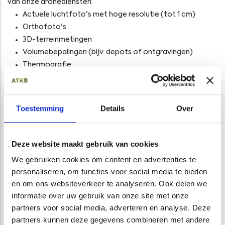
van onze dronediensten:
Actuele luchtfoto's met hoge resolutie (tot 1 cm)
Orthofoto's
3D-terreinmetingen
Volumebepalingen (bijv. depots of ontgravingen)
Thermografie
Filmopnames
ATKB voert de dronediensten uit op basis van het RPAS
Operator Certificate Light (ROC-light). Voor de inzet van
Toestemming
Details
Over
drones dient rekening te worden gehouden met de
regelgeving met betrekking tot het luchtruim. Er zijn in
Nederland een aantal gebieden, met name rond vliegvelden,
Deze website maakt gebruik van cookies
waar vliegen met een drone niet is toegestaan (CTR zones).
We gebruiken cookies om content en advertenties te
Een indicatie van de ligging van deze zones vindt u
hier
(rode
personaliseren, om functies voor social media te bieden
gebieden op de kaart).
en om ons websiteverkeer te analyseren. Ook delen we
informatie over uw gebruik van onze site met onze
Heeft u vragen over de dronediensten van ATKB, neem
partners voor social media, adverteren en analyse. Deze
gerust contact met ons op!
partners kunnen deze gegevens combineren met andere