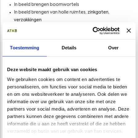
In beeld brengen boomwortels
In beeld brengen van holle ruimtes
, zinkgaten,
verzakkingen
Detectie van niet-gesprongen explosieven (NGE)
Detectie van ondergrondse objecten
,
zoals
Toestemming
Details
Over
ondergrondse tanks
Aanvulling BIM met ondergrond zoals funderingen,
kabels en leidingen
Deze website maakt gebruik van cookies
Onze bodemradarsystemen zijn breed inzetbaar. Met onze
We gebruiken cookies om content en advertenties te
onderwaterradar
brengen we de lagen van de waterbodem
personaliseren, om functies voor social media te bieden
in beeld, zoalsde slibdikte. Maar ook obstakels worden
en om ons websiteverkeer te analyseren. Ook delen we
nauwkeurig vastgelegd.
informatie over uw gebruik van onze site met onze
Naast de grondradarsystemen zelf hebben wij een breed
partners voor social media, adverteren en analyse. Deze
scala aan trekkende of duwende voertuigen en vaartuigen
partners kunnen deze gegevens combineren met andere
waarmee wij de radarsystemen op diverse terreinen en ook
informatie die u aan ze heeft verstrekt of die ze hebben
op stijl talud kunnen inzetten. Met onze
drone
brengen we
verzameld op basis van uw gebruik van hun services.
ook de bovengrond in beeld.