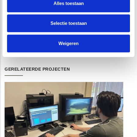
Alles toestaan
Op basis van het radaronderzoek kan ATKB een 3D-model
opstellen van de ondergrond. Zie als voorbeeld deze
3DPDF
met een aantal gedetecteerde ondergrondse tanks en
Selectie toestaan
leidingwerk nabij een kelderbak.
Weigeren
#BIM3D #ondergrond #ondergrondse #infrastructuur
GERELATEERDE PROJECTEN