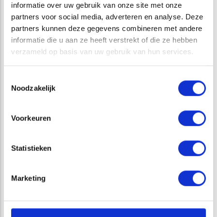
informatie over uw gebruik van onze site met onze
(paars) en kabels/leidingen (oranje)
partners voor social media, adverteren en analyse. Deze
ATKB kan met behulp van grondradar inzicht geven in
partners kunnen deze gegevens combineren met andere
bodemvreemde objecten (zoals kabels, leidingen,
informatie die u aan ze heeft verstrekt of die ze hebben
funderingsresten, holle ruimten, ondergrondse tanks,
verzameld op basis van uw gebruik van hun services.
explosieven) die mogelijk een belemmering kunnen vormen
tijdens de bouw.
Toestemmingsselectie
Noodzakelijk
Voorkeuren
Statistieken
Marketing