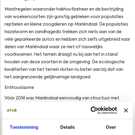
Maatregelen waaronder hakhoutbeheer en de bestrijding
van woekersoorten zijn gunstig gebleken voor populaties
reptielen en kleine zoogdieren op Mariëndaal. De populaties
hazelworm en zandhagedis trekken zich niets aan van de
vele geparkeerde auto’s en hebben zich zelfs uitgebreid naar
delen van Mariëndaal waar ze niet of nauwelijks
voorkwamen. Het terrein draagt nu bij aan het in stand
houden van deze soorten in de omgeving. De ecologische
kwaliteiten van het terrein sluiten nu beter aan bij dat van
het aangrenzende gelijknamige landgoed.
Enthousiasme
Vóór 2014 was Mariëndaal eenvoudig van structuur met
enkele vooroorlogse gebouwen en daartussen vooral
gazon. Door de ecologische inrichting is een wandeling over
het terrein veel boeiender geworden. Wandelaars geven
Toestemming
Details
Over
regelmatig aan enthousiast te zijn over de bloemrijke