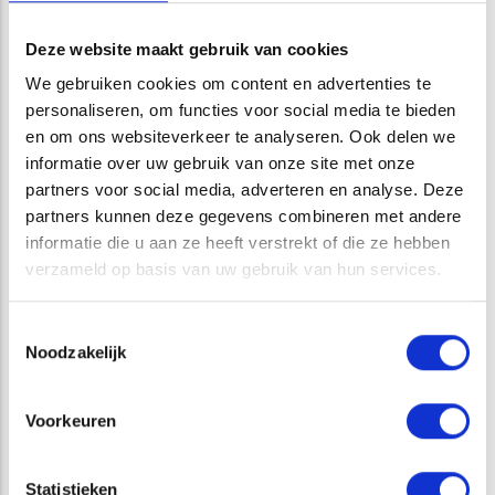
weelde op het terrein. De seizoenen zijn duidelijker te
beleven en aan de hand van flora en fauna zijn zowel
Deze website maakt gebruik van cookies
elementen van de Veluwe als van het rivierengebied te
We gebruiken cookies om content en advertenties te
herkennen.
personaliseren, om functies voor social media te bieden
en om ons websiteverkeer te analyseren. Ook delen we
Opens in a new window
Opens in a new window
Opens in a new window
Opens in a new window
informatie over uw gebruik van onze site met onze
partners voor social media, adverteren en analyse. Deze
partners kunnen deze gegevens combineren met andere
informatie die u aan ze heeft verstrekt of die ze hebben
verzameld op basis van uw gebruik van hun services.
Toestemmingsselectie
Noodzakelijk
Voorkeuren
Statistieken