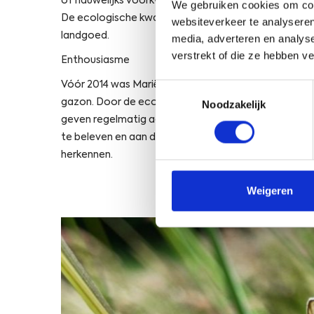
of nauwelijks voorkwamen. Het terrein draagt nu bij
We gebruiken cookies om cont
De ecologische kwaliteiten van het terrein sluiten n
websiteverkeer te analyseren
landgoed.
media, adverteren en analys
verstrekt of die ze hebben v
Enthousiasme
Vóór 2014 was Mariëndaal eenvoudig van structuur
Toestemmingsselectie
gazon. Door de ecologische inrichting is een wandel
Noodzakelijk
geven regelmatig aan enthousiast te zijn over de blo
te beleven en aan de hand van flora en fauna zijn z
herkennen.
Weigeren
Open