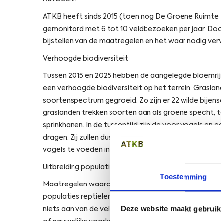
ATKB heeft sinds 2015 (toen nog De Groene Ruimte 
gemonitord met 6 tot 10 veldbezoeken per jaar. D
bijstellen van de maatregelen en het waar nodig ve
Verhoogde biodiversiteit
Tussen 2015 en 2025 hebben de aangelegde bloemrijk
een verhoogde biodiversiteit op het terrein. Graslandv
soortenspectrum gegroeid. Zo zijn er 22 wilde bije
graslanden trekken soorten aan als groene specht, t
sprinkhanen. In de tussentijd zijn de voor vogels e
dragen. Zij zullen dus bijdragen aan het in stand ho
vogels te voeden in zomer, herfst en winter.
Uitbreiding populaties
Toestemming
Maatregelen waaronder hakhoutbeheer en de bestrij
populaties reptielen en kleine zoogdieren op Marië
Deze website maakt gebruik
niets aan van de vele geparkeerde auto’s en hebben z