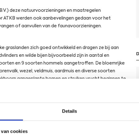
B.V.) deze natuurvoorzieningen en maatregelen
oor ATKB werden ook aanbevelingen gedaan voor het
rvangen of aanvullen van de faunavoorzieningen.
e graslanden zich goed ontwikkeld en dragen ze bij aan
linders en wilde bijen bijvoorbeeld zijn in aantal en
nsoorten en 9 soorten hommels aangetroffen. De bloemrijke
orenvalk, wezel, veldmuis, aardmuis en diverse soorten
n eekhoorn aangeplante bomen en struiken vrucht beginnen te
uden van de eekhoornpopulatie en in staat zijn meer soorten
Details
ding van woekersoorten zijn gunstig gebleken voor
ndaal. De populaties hazelworm en zandhagedis trekken zich
 van cookies
ich zelfs uitgebreid naar delen van Mariëndaal waar ze niet