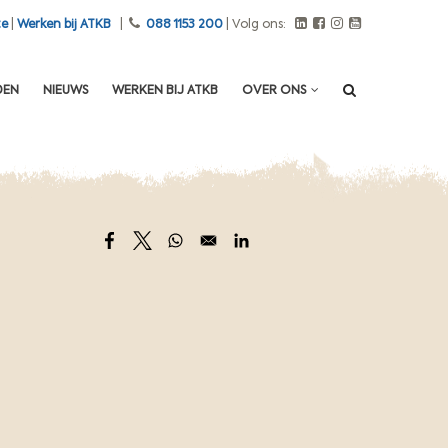
te
|
Werken bij ATKB
|
088 1153 200
| Volg ons:
DEN
NIEUWS
WERKEN BIJ ATKB
OVER ONS
Opens in a new window
Opens in a new window
Opens in a new window
Opens in a new window