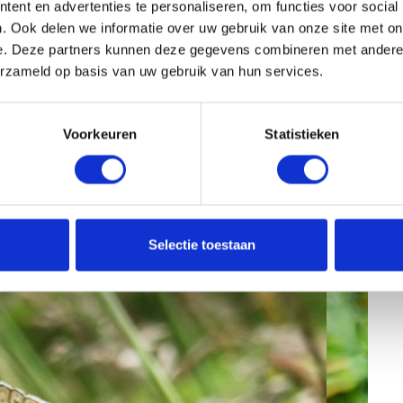
 aan het in stand houden van deze soorten in de omgeving.
ent en advertenties te personaliseren, om functies voor social
u beter aan bij dat van het aangrenzende gelijknamige
. Ook delen we informatie over uw gebruik van onze site met on
e. Deze partners kunnen deze gegevens combineren met andere i
erzameld op basis van uw gebruik van hun services.
 met enkele vooroorlogse gebouwen en daartussen vooral
ing over het terrein veel boeiender geworden. Wandelaars
Voorkeuren
Statistieken
emrijke weelde op het terrein. De seizoenen zijn duidelijker
owel elementen van de Veluwe als van het rivierengebied te
Selectie toestaan
s in a new window
Opens in a new window
Opens in a new window
Opens in a new window