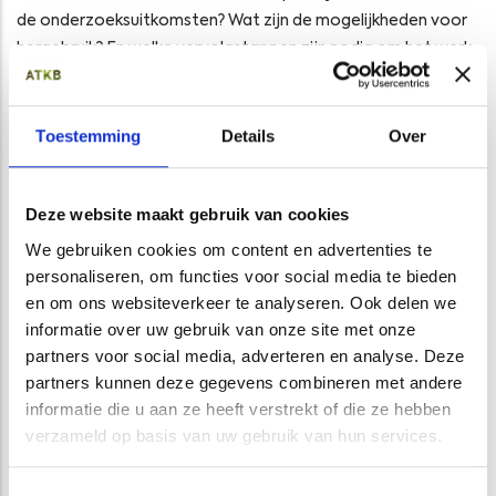
de onderzoeksuitkomsten? Wat zijn de mogelijkheden voor
hergebruik? En welke vervolgstappen zijn nodig om het werk
goed en volgens de wet uit te voeren?
Juist die combinatie van onderzoek en praktisch advies is
Toestemming
Details
Over
belangrijk bij projecten op sportcomplexen. De ruimte is
vaak beperkt, de planning ligt vast en werkzaamheden
moeten zo efficiënt mogelijk worden uitgevoerd.
Deze website maakt gebruik van cookies
Ook relevant voor andere voetbalclubs
We gebruiken cookies om content en advertenties te
personaliseren, om functies voor social media te bieden
De situatie in Waddinxveen staat niet op zichzelf. Veel
en om ons websiteverkeer te analyseren. Ook delen we
voetbalverenigingen en gemeenten staan voor de opgave
informatie over uw gebruik van onze site met onze
om bestaande natuurgrasvelden te renoveren of om te
partners voor social media, adverteren en analyse. Deze
bouwen naar kunstgras. Daarbij komt bijna altijd de vraag op
partners kunnen deze gegevens combineren met andere
wat er moet gebeuren met vrijkomende grond en welke
informatie die u aan ze heeft verstrekt of die ze hebben
bodemkundige aandachtspunten er zijn.
verzameld op basis van uw gebruik van hun services.
ATKB ondersteunt bij dit soort trajecten met:
Toestemmingsselectie