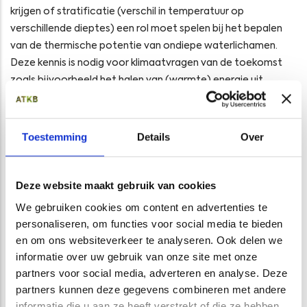
krijgen of stratificatie (verschil in temperatuur op
verschillende dieptes) een rol moet spelen bij het bepalen
van de thermische potentie van ondiepe waterlichamen.
Deze kennis is nodig voor klimaatvragen van de toekomst
zoals bijvoorbeeld het halen van (warmte) energie uit
oppervlaktewater (TEO).
ATKB heeft het monitoringsnetwerk ingericht voor de
Toestemming
Details
Over
gemeente Utrecht
Hoogheemraadschap Stichtse Rijnlanden
,
Rijkswaterstaat Midden-Nederland
en
. Voor het inrichten van
het netwerk zijn ongeveer 160 sensoren en dataloggers van
Deze website maakt gebruik van cookies
de gemeente Utrecht hergebruikt. Voor het hergebruik zijn
We gebruiken cookies om content en advertenties te
de loggers door ATKB gecontroleerd en gekalibreerd.
personaliseren, om functies voor social media te bieden
Inmiddels meten we de watertemperatuur al een jaar lang en
en om ons websiteverkeer te analyseren. Ook delen we
blijft het meetnet nog ten minste de komende twee jaar
informatie over uw gebruik van onze site met onze
operationeel.
partners voor social media, adverteren en analyse. Deze
partners kunnen deze gegevens combineren met andere
Opens in a new window
Opens in a new window
Opens in a new window
Opens in a new window
informatie die u aan ze heeft verstrekt of die ze hebben