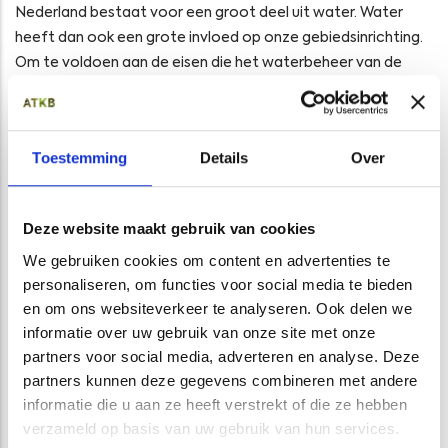
Nederland bestaat voor een groot deel uit water. Water
heeft dan ook een grote invloed op onze gebiedsinrichting.
Om te voldoen aan de eisen die het waterbeheer van de
toekomst aan ons land stelt en naar aanleiding van de
Europese Kaderrichtlijn Water is per 22 december 2009 de
Waterwet in werking getreden. Water(beheer) kan
Toestemming
Details
Over
onderverdeeld worden in grondwater, oppervlaktewater en
afvalwater. ATKB heeft ruime ervaring met onderzoek naar
en het monitoren van waterkwaliteit, (grond)wateroverlast,
Deze website maakt gebruik van cookies
de aanleg en het beheer van grondwatermeetnetten, het
We gebruiken cookies om content en advertenties te
opstellen van bemalingsadvies en –plannen en andere zaken
personaliseren, om functies voor social media te bieden
die bij water(beheer) van toepassing zijn. U kunt bij ons
en om ons websiteverkeer te analyseren. Ook delen we
terecht voor deskundig onderzoek en advies over
informatie over uw gebruik van onze site met onze
water(beheer) binnen uw situatie.
partners voor social media, adverteren en analyse. Deze
partners kunnen deze gegevens combineren met andere
informatie die u aan ze heeft verstrekt of die ze hebben
GERELATEERDE PROJECTEN
verzameld op basis van uw gebruik van hun services.