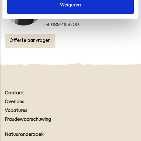
Weigeren
Teamleider
Bodem & Water
Tel: 088-1153200
Offerte aanvragen
Contact
Over ons
Vacatures
Fraudewaarschuwing
Natuuronderzoek