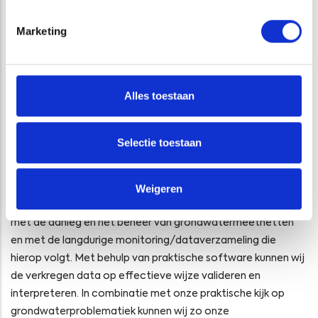
Marketing
Alles toestaan
Selectie toestaan
ATKB en grondwatermeetnetten
In projecten voor Rijkswaterstaat, gemeenten en
Weigeren
waterschappen heeft ATKB een ruime ervaring opgebouwd
met de aanleg en het beheer van grondwatermeetnetten
en met de langdurige monitoring/dataverzameling die
hierop volgt. Met behulp van praktische software kunnen wij
de verkregen data op effectieve wijze valideren en
interpreteren. In combinatie met onze praktische kijk op
grondwaterproblematiek kunnen wij zo onze