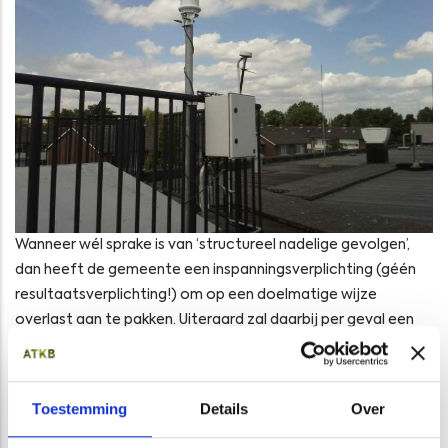
Wanneer wél sprake is van ‘structureel nadelige gevolgen’,
dan heeft de gemeente een inspanningsverplichting (géén
resultaatsverplichting!) om op een doelmatige wijze
overlast aan te pakken. Uiteraard zal daarbij per geval een
zorgvuldige afweging moet worden gemaakt van kosten en
baten, op basis waarvan een gemeente kan besluiten of en
welke maatregelen getroffen kunnen worden.
Toestemming
Details
Over
Onderzoek en maatregelen
Grondwateronderzoek en –monitoring is een van de