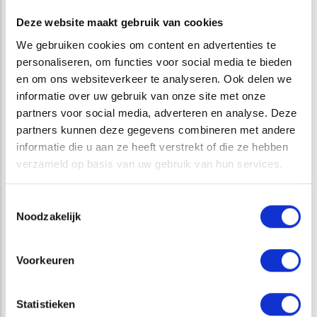
manieren om (fluctuaties in) grondwaterstanden in beeld te
Deze website maakt gebruik van cookies
brengen en mogelijke oorzaken van fluctuaties te
We gebruiken cookies om content en advertenties te
achterhalen. Door de data uit het grondwatermeetnet op
personaliseren, om functies voor social media te bieden
de juiste manier te valideren en te interpreteren kan worden
en om ons websiteverkeer te analyseren. Ook delen we
beoordeeld in hoeverre fluctuaties in de
informatie over uw gebruik van onze site met onze
grondwaterstanden als structureel of incidenteel
partners voor social media, adverteren en analyse. Deze
gekenmerkt kunnen worden. Uiteraard moet hierbij goed
partners kunnen deze gegevens combineren met andere
worden gekeken naar de samenhang met bijvoorbeeld
informatie die u aan ze heeft verstrekt of die ze hebben
waterstanden in nabijgelegen oppervlaktewater,
verzameld op basis van uw gebruik van hun services.
neerslaggegevens en algemene
bodemgesteldheid-/opbouw. Door op een dergelijke manier
Toestemmingsselectie
te werk te gaan kunnen oorzaken van overlast worden
Noodzakelijk
opgespoord en kunnen op een effectieve manier de te
treffen maatregelen worden vastgesteld.
Voorkeuren
Statistieken