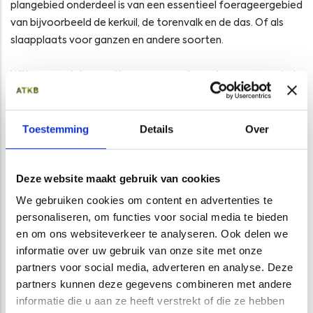
plangebied onderdeel is van een essentieel foerageergebied
van bijvoorbeeld de kerkuil, de torenvalk en de das. Of als
slaapplaats voor ganzen en andere soorten.
Wilt u een quickscan uitvoeren voor de aanleg van een wind-
of zonnepark? Onze ecologen helpen u graag! U bereikt ons
via 0881153200 of
info@at-kb.nl
.
Toestemming
Details
Over
Wij verzorgen ook quickscans voor onder andere:
Deze website maakt gebruik van cookies
renovatie van woningen
We gebruiken cookies om content en advertenties te
ontwikkeling en uitbreiding van woonwijken en
personaliseren, om functies voor social media te bieden
bedrijventerreinen
en om ons websiteverkeer te analyseren. Ook delen we
kap van (zieke) bomen
informatie over uw gebruik van onze site met onze
evenementen
partners voor social media, adverteren en analyse. Deze
aanleg en renovatie van kademuren
partners kunnen deze gegevens combineren met andere
informatie die u aan ze heeft verstrekt of die ze hebben