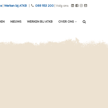
te
|
Werken bij ATKB
|
088 1153 200
| Volg ons:
DEN
NIEUWS
WERKEN BIJ ATKB
OVER ONS