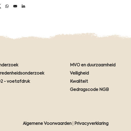
s in a new window
Opens in a new window
Opens in a new window
Opens in a new window
nderzoek
MVO en duurzaamheid
vredenheidsonderzoek
Veiligheid
2 - voetafdruk
Kwaliteit
Gedragscode NGB
Algemene Voorwaarden
|
Privacyverklaring