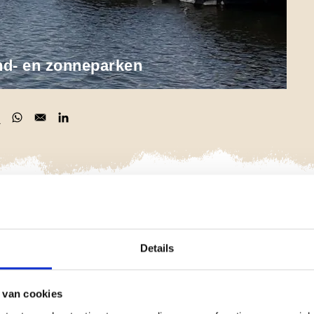
nd- en zonneparken
 in a new window
pens in a new window
Opens in a new window
Opens in a new window
 zonneparken. Bij de aanleg van wind- en zonneparken
partijen, grondeigenaren en projectbureau's) rekening met
Details
ickscans voor de Wet natuurbescherming uit bij de
 van cookies
et water. Aan de hand van deze quickscans beoordelen wij