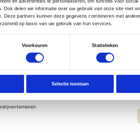
ent en advertenties te personaliseren, om functies voor social
de dier- en plantsoorten.
. Ook delen we informatie over uw gebruik van onze site met on
e. Deze partners kunnen deze gegevens combineren met andere i
erzameld op basis van uw gebruik van hun services.
lijk beschermde soorten, wordt er specifiek gelet of het
gebied van bijvoorbeeld de kerkuil, de torenvalk en de das.
Voorkeuren
Statistieken
een wind- of zonnepark? Onze ecologen helpen u graag! U
Selectie toestaan
edrijventerreinen