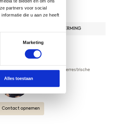
 media te bieden en om ons
ze partners voor social
DIENSTEN
nformatie die u aan ze heeft
QUICKSCAN SOORTENBESCHERMING
Marketing
VRAGEN?
Afdelingshoofd Terrestrische
Ecologie
Alles toestaan
Contact opnemen