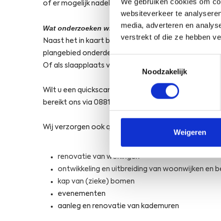
We gebruiken cookies om cont
of er mogelijk nadelige invloeden zijn voor bescherm
websiteverkeer te analyseren
media, adverteren en analys
Wat onderzoeken wij?
verstrekt of die ze hebben v
Naast het in kaart brengen van potenties voor wette
plangebied onderdeel is van een essentieel foerageer
Toestemmingsselectie
Of als slaapplaats voor ganzen en andere soorten.
Noodzakelijk
Wilt u een quickscan uitvoeren voor de aanleg van 
bereikt ons via 0881153200 of
info@at-kb.nl
.
Wij verzorgen ook quickscans voor onder andere:
Weigeren
renovatie van woningen
ontwikkeling en uitbreiding van woonwijken en b
kap van (zieke) bomen
evenementen
aanleg en renovatie van kademuren