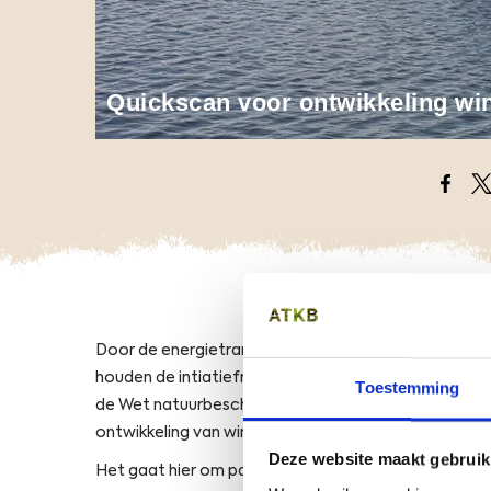
Quickscan voor ontwikkeling wi
Opens
O
Door de energietransitie groeit het aantal wind- en
houden de intiatiefnemers (zoals gemeenten, tussen
Toestemming
de Wet natuurbescherming. Onze ecologen voeren qu
ontwikkeling van wind- en zonneparken.
Deze website maakt gebruik
Het gaat hier om parken op het land en parken op h