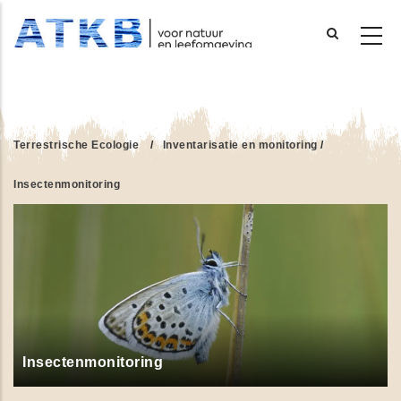
Overslaan
en
naar
de
Terrestrische Ecologie
/
Inventarisatie en monitoring
/
inhoud
gaan
Insectenmonitoring
Insectenmonitoring