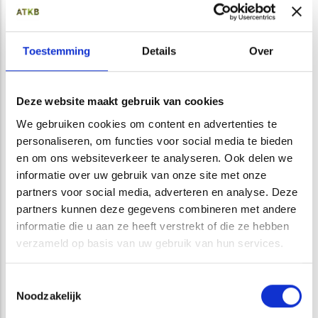
inrichten van nieuwe natuur en het vergroenen van wijken en
bedrijventerreinen. Dit alles om insecten en daarmee de
Toestemming
Details
Over
biodiversiteit te helpen.
Maar hoe weet je of maatregelen succesvol zijn? Monitoring
Deze website maakt gebruik van cookies
van insecten kan vragen beantwoorden zoals:
We gebruiken cookies om content en advertenties te
Profiteren bijen en vlinders van het nieuwe maaibeheer?
personaliseren, om functies voor social media te bieden
Hoe ontwikkelt de insectenrijkdom zich in een
en om ons websiteverkeer te analyseren. Ook delen we
ingezaaide bloemenweide?
informatie over uw gebruik van onze site met onze
Welke insecten maken gebruik van een groen dak?
partners voor social media, adverteren en analyse. Deze
Komen er meer libellen voor in natuurinclusieve oevers?
partners kunnen deze gegevens combineren met andere
informatie die u aan ze heeft verstrekt of die ze hebben
Monitoring geeft inzicht in de ontwikkeling van de
verzameld op basis van uw gebruik van hun services.
insectenstand. Indien nodig kan daarmee worden
bijgestuurd in het beheer.
Toestemmingsselectie
Noodzakelijk
ATKB
biedt diverse monitoringdiensten voor verschillende