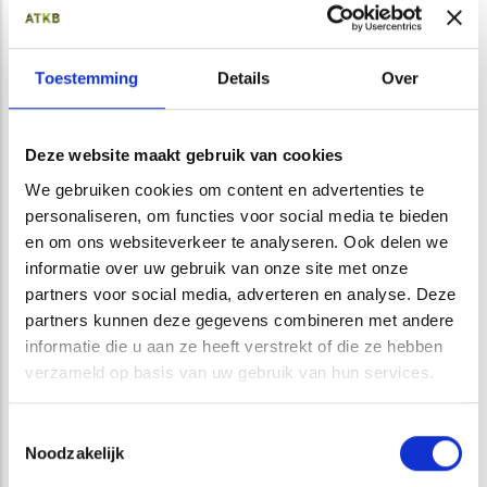
inrichten van nieuwe natuur en het vergroenen van wijken en
bedrijventerreinen. Dit alles om insecten en daarmee de
Toestemming
Details
Over
biodiversiteit te helpen.
Maar hoe weet je of maatregelen succesvol zijn? Monitoring
Deze website maakt gebruik van cookies
van insecten kan vragen beantwoorden zoals:
We gebruiken cookies om content en advertenties te
Profiteren bijen en vlinders van het nieuwe maaibeheer?
personaliseren, om functies voor social media te bieden
Hoe ontwikkelt de insectenrijkdom zich in een
en om ons websiteverkeer te analyseren. Ook delen we
ingezaaide bloemenweide?
informatie over uw gebruik van onze site met onze
Welke insecten maken gebruik van een groen dak?
partners voor social media, adverteren en analyse. Deze
Komen er meer libellen voor in natuurinclusieve oevers?
partners kunnen deze gegevens combineren met andere
informatie die u aan ze heeft verstrekt of die ze hebben
Monitoring geeft inzicht in de ontwikkeling van de
verzameld op basis van uw gebruik van hun services.
insectenstand. Indien nodig kan daarmee worden
bijgestuurd in het beheer.
Toestemmingsselectie
Noodzakelijk
ATKB
biedt diverse monitoringdiensten voor verschillende