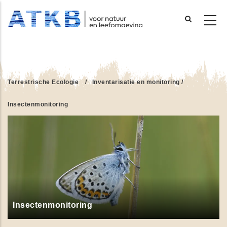
Overslaan
en
naar
de
Terrestrische Ecologie
/
Inventarisatie en monitoring
/
inhoud
gaan
Insectenmonitoring
Insectenmonitoring