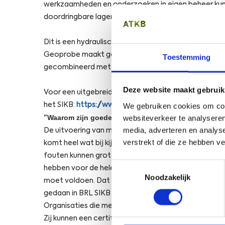
werkzaamheden en onderzoeken in eigen beheer kunn
doordringbare lagen zoals puinfunderingen zijn wij i
Dit is een hydraulisch aangedreven boormachine, spe
Geoprobe maakt gebruik van een zogenaamde druktech
Toestemming
gecombineerd met trillingsenergie voor het voortb
Deze website maakt gebruik
Voor een uitgebreide toelichting op wat mechanisch 
het SIKB:
https://www.sikb.nl/doc/BRL2100/Infobl
We gebruiken cookies om cont
Waarom zijn goede mechanische boringen zo belan
websiteverkeer te analyseren
"
media, adverteren en analys
De uitvoering van mechanische boringen wordt vaak o
verstrekt of die ze hebben v
komt heel wat bij kijken om goed en milieuverantwo
fouten kunnen grote gevolgen hebben voor de bod
Toestemmingsselectie
hebben voor de hele omgeving. Daarom is vastgeleg
Noodzakelijk
moet voldoen. Dat is
gedaan in BRL SIKB 2100 en het daarbij horende prot
Organisaties die mechanische boringen uitvoeren volg
Zij kunnen een certificaat verkrijgen, dat de inhoud