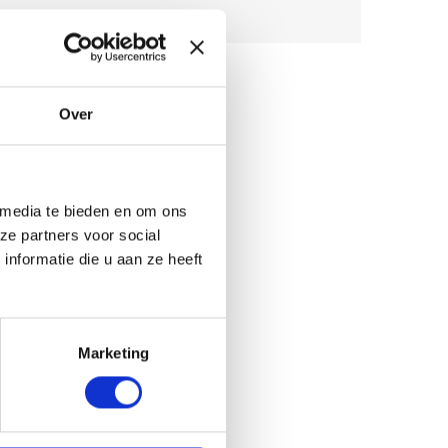
r
WAGENPARK
m
a
l
i
Over
g
e
s
t
 media te bieden en om ons
o
ze partners voor social
r
nformatie die u aan ze heeft
t
p
l
a
a
Marketing
t
s
e
n