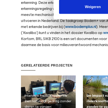
erkenning. Deze erkenning is overigens niet te verw
Weigeren
erkenningsregeling van de overheid houdt in dat vana
meeste mechanische boringen mogen
uitvoeren in Nederland. De taakgroep Bodem+ van Ag
met erkende bedrijven bij (
www.bodemplus.nl
). Meer
(‘Kwalibo’) kunt u vinden in het dossier Kwalibo op
ww
Kortom, BRL SIKB 2100 is een set documenten voor
daarmee de basis voor milieuverantwoord mechanis
GERELATEERDE PROJECTEN
Interview Raoul Kleppe: ‘We
𝗗𝗲 𝗶𝗺𝗽𝗮𝗰𝘁 𝘃
zien natuurlijk gedrag zonder
𝗿𝗶𝘃𝗶𝗲𝗿𝗸𝗿𝗲𝗲𝗳
dieren te vangen’
𝘇𝗼𝗻𝗱𝗲𝗿 𝘁𝗲 𝘃