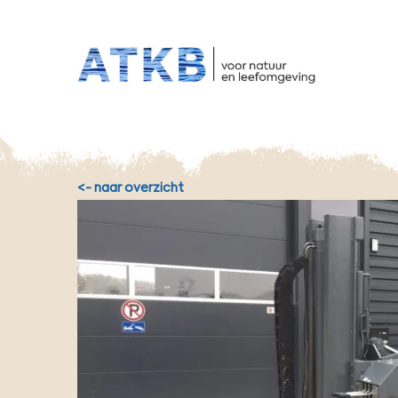
HO
Overslaan
en
naar
de
inhoud
gaan
<- naar overzicht