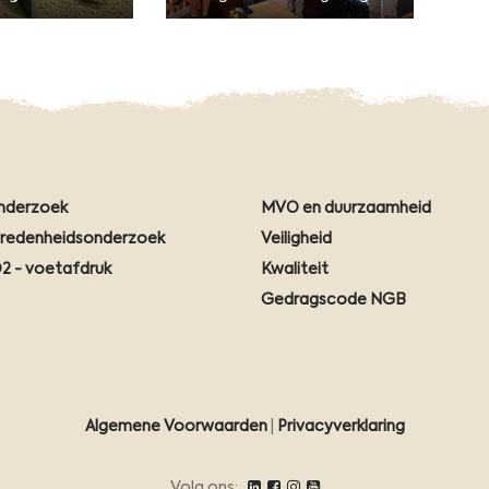
nderzoek
MVO en duurzaamheid
vredenheidsonderzoek
Veiligheid
2 - voetafdruk
Kwaliteit
Gedragscode NGB
Algemene Voorwaarden
|
Privacyverklaring
Volg ons: