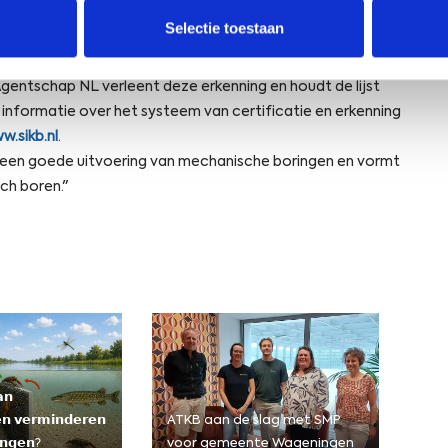
arren met de al bekende EGB erkenning. De
k
Selectie toestaan
f 1 januari 2011 alleen nog daarvoor erkende organisaties de
r
e
entschap NL verleent deze erkenning en houdt de lijst
e
f
 informatie over het systeem van certificatie en erkenning
t
w.sikb.nl
.
e
 een goede uitvoering van mechanische boringen en vormt
n
ch boren."
b
e
h
e
e
r
𝗻
𝗲𝗻 𝘃𝗲𝗿𝗺𝗶𝗻𝗱𝗲𝗿𝗲𝗻
ATKB aan de slag met SMP
𝗻𝗴𝗲𝗻?
voor gemeente Wageningen