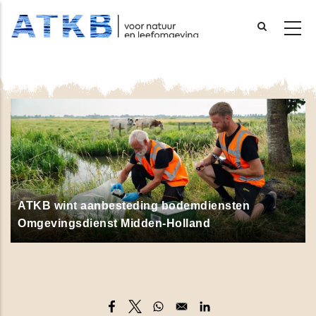
Overslaan
en
naar
de
inhoud
gaan
ATKB wint aanbesteding bodemdiensten
Omgevingsdienst Midden-Holland
Opens in a new window
Opens in a new window
Opens in a new window
Opens in a new windo