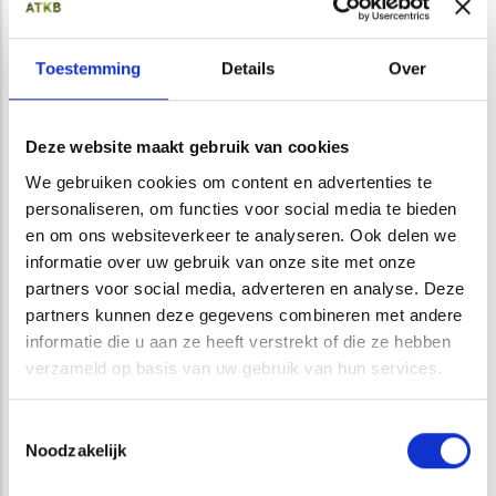
Toestemming
Details
Over
Deze website maakt gebruik van cookies
Opstelling labexperiment in de loods van ATKB
We gebruiken cookies om content en advertenties te
Hoe werkt de kreeftengoot?
personaliseren, om functies voor social media te bieden
In een watergang of bij een vernauwing wordt de
en om ons websiteverkeer te analyseren. Ook delen we
kreeftengoot over de breedte van de doorgang geplaatst.
informatie over uw gebruik van onze site met onze
Op locaties met een grote waterbreedte kan ook worden
partners voor social media, adverteren en analyse. Deze
gekozen om de goot minder groot te dimensioneren en de
partners kunnen deze gegevens combineren met andere
kreeften naar de goot te geleiden. De goot bestaat aan
informatie die u aan ze heeft verstrekt of die ze hebben
weerszijden uit een oplopende plaat met daartussen een
verzameld op basis van uw gebruik van hun services.
opening. De kreeften lopen over de goot en vallen in de
opvangkamer waar ze niet uit kunnen ontsnappen. Ze
Toestemmingsselectie
worden vanuit de goot naar een opvangbak geleid die
Noodzakelijk
gemakkelijk geleegd kan worden.