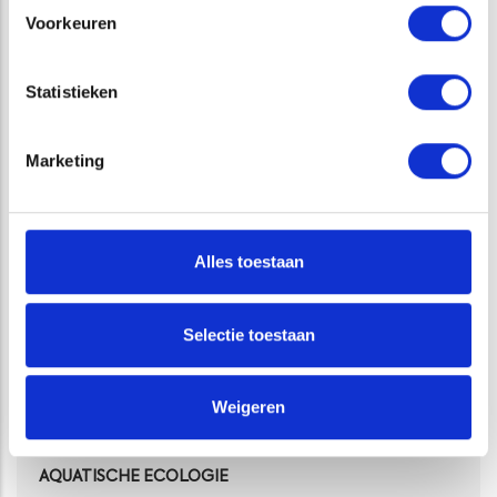
De volgende stap is dat we de effectiviteit van de goot in
Voorkeuren
de praktijk gaan testen onder verschillende
omstandigheden.
Statistieken
Heeft u vragen over de (inzet van de) kreeftengoot? Neem
dan contact op met Johan van Giels via 088-1153200.
Marketing
Opens in a new window
Opens in a new window
Opens in a new window
Opens in a new window
Alles toestaan
Selectie toestaan
Weigeren
CATEGORIE
AQUATISCHE ECOLOGIE