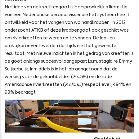
Het idee van de kreeftengoot is oorspronkelijk afkomstig
van een Nederlandse beroepsvisser die het systeem heeft
ontwikkeld voor het vangen van wolhandkrabben. In 2012
onderzocht ATKB of deze krabbengoot ook geschikt was
om rivierkreeften te weren en te vangen. De lab- en
praktijkproeven leverden destijds niet het gewenste
resultaat. Met nieuwe inzichten in het gedrag van kreeften is
de goot onlangs succesvol aangepast i.s.m. stagiaire Emmy
Suijkerbuijk. Inmiddels is in het lab aangetoond dat de
werking voor de geknobbelde- (
F. virilis
) en de rode
Amerikaanse rivierkreeften (
P. clarkii)
respectievelijk 94% en
98% bedraagt.