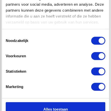
partners voor social media, adverteren en analyse. Deze
voor algemene soorten.
partners kunnen deze gegevens combineren met andere
informatie die u aan ze heeft verstrekt of die ze hebben
👉 Neem contact met ons op voor advies of samenwerking.
verzameld op basis van uw gebruik van hun services.
Toestemmingsselectie
Opens in a new window
Opens in a new window
Opens in a new window
Opens in a new window
Noodzakelijk
Voorkeuren
Statistieken
CATEGORIE
Marketing
NIEUWS
Alles toestaan