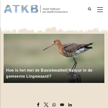
Overslaan
en
naar
de
inhoud
gaan
Hoe is het met de Basiskwaliteit Natuur in de
gemeente Lingewaard?
Opens in a new window
Opens in a new window
Opens in a new window
Opens in a new windo