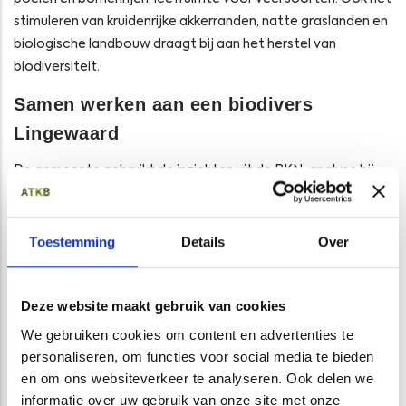
stimuleren van kruidenrijke akkerranden, natte graslanden en
biologische landbouw draagt bij aan het herstel van
biodiversiteit.
Samen werken aan een biodivers
Lingewaard
De gemeente gebruikt de inzichten uit de BKN-analyse bij
het opstellen van het Omgevingsprogramma Natuur en
Landschap. Met bewoners, agrariërs en natuurorganisaties
wordt gewerkt aan concrete maatregelen voor een groene,
Toestemming
Details
Over
gezonde leefomgeving, nu en in de toekomst.
Meer weten over Basiskwaliteit Natuur?
Deze website maakt gebruik van cookies
We gebruiken cookies om content en advertenties te
Deze analyse maakt deel uit van onze brede expertise op
personaliseren, om functies voor social media te bieden
het gebied van Basiskwaliteit Natuur. We ondersteunen
en om ons websiteverkeer te analyseren. Ook delen we
overheden, natuurorganisaties en gebiedsontwikkelaars bij
informatie over uw gebruik van onze site met onze
het in kaart brengen én verbeteren van leefomstandigheden