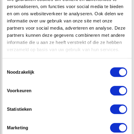
personaliseren, om functies voor social media te bieden
CATEGORIE
en om ons websiteverkeer te analyseren. Ook delen we
informatie over uw gebruik van onze site met onze
partners voor social media, adverteren en analyse. Deze
DUURZAAMHEIDSVERSLAG
partners kunnen deze gegevens combineren met andere
informatie die u aan ze heeft verstrekt of die ze hebben
MVO
verzameld op basis van uw gebruik van hun services.
DIENSTEN
Toestemmingsselectie
Noodzakelijk
BODEM & WATER
Voorkeuren
GEOFYSISCH ONDERZOEK
Statistieken
TERRESTRISCHE ECOLOGIE
Marketing