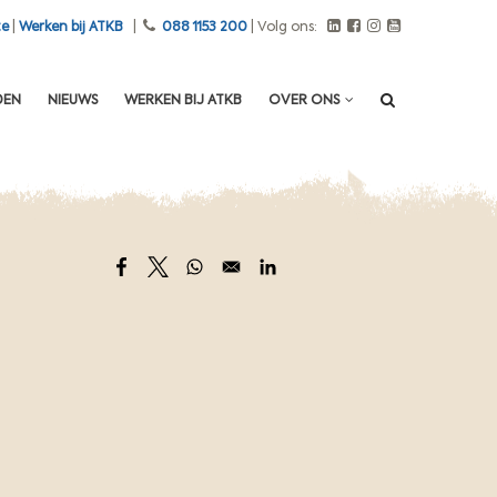
te
|
Werken bij ATKB
|
088 1153 200
| Volg ons:
DEN
NIEUWS
WERKEN BIJ ATKB
OVER ONS
Opens in a new window
Opens in a new window
Opens in a new window
Opens in a new window