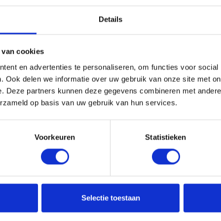
 onze opdrachtgever Winnie Rip aan het woord over het
Details
strijd tegen de exotische rivierkreeften. In de strijd tegen
fvissen, mosselen en vleesetende planten’ | Binnenland |
 van cookies
ent en advertenties te personaliseren, om functies voor social
. Ook delen we informatie over uw gebruik van onze site met on
Utrecht pits predatory fish, plants and AI against crayfish -
e. Deze partners kunnen deze gegevens combineren met andere i
erzameld op basis van uw gebruik van hun services.
s in a new window
Opens in a new window
Opens in a new window
Opens in a new window
Voorkeuren
Statistieken
Selectie toestaan