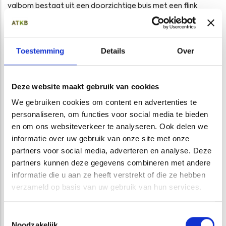
valbom bestaat uit een doorzichtige buis met een flink
gewicht. Door de val en het gewicht dringt de buis in de
waterbodem. Door de doorzichtige buis is de gelaagdheid
en indringingsdiepte nauwkeurig te bepalen.
Toestemming
Details
Over
Ook voornemens om een ingreep te doen in de waterbodem
van grote en diepe wateren? Onze doorgronders staan u
Deze website maakt gebruik van cookies
graag vrijblijvend te woord. Neem contact met ons op via
088-1153200 of
info@at-kb.nl
We gebruiken cookies om content en advertenties te
personaliseren, om functies voor social media te bieden
en om ons websiteverkeer te analyseren. Ook delen we
Opens in a new window
Opens in a new window
Opens in a new window
Opens in a new window
informatie over uw gebruik van onze site met onze
partners voor social media, adverteren en analyse. Deze
partners kunnen deze gegevens combineren met andere
informatie die u aan ze heeft verstrekt of die ze hebben
verzameld op basis van uw gebruik van hun services.
Toestemmingsselectie
CATEGORIE
Noodzakelijk