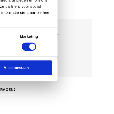
 media te bieden en om ons
ze partners voor social
DIENSTEN
nformatie die u aan ze heeft
BEHEERPLANNEN EN -ADVIES
Marketing
INRICHTING EN PLANVORMING
NATUURBEHEER EN -BELEID
NATUURBELEID EN EVALUATIES
Alles toestaan
TERRESTRISCHE ECOLOGIE
VRAGEN?