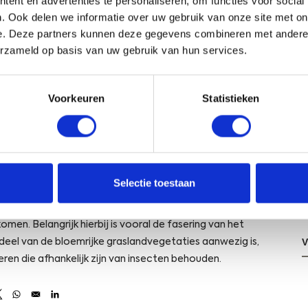
ent en advertenties te personaliseren, om functies voor social
van Den Haag heeft een groenstructuur die nog volop in
. Ook delen we informatie over uw gebruik van onze site met on
evormd door twee oude, met bos omgeven plasjes aan de
e. Deze partners kunnen deze gegevens combineren met andere i
geluidswal langs de A4 en A13 vormt een belangrijk onderdeel
erzameld op basis van uw gebruik van hun services.
ibieën, vissen, vogels en insecten. Ondanks de jonge leeftijd
Voorkeuren
Statistieken
ekken al opvallend hoog. Bittervoorn en Kleine
 in de wijk en hebben zich al verspreid in de nieuwe
 heeft ATKB | Buro Bakker eerder vastgesteld op het
en inmiddels ook in de EVZ voor. Zo heeft de monitoring
ructuur direct al bijdraagt aan versteviging van populaties
Selectie toestaan
 de gemeente om met kleine wijzigingen in het beheer van
en. Belangrijk hierbij is vooral de fasering van het
deel van de bloemrijke graslandvegetaties aanwezig is,
ieren die afhankelijk zijn van insecten behouden.
s in a new window
Opens in a new window
Opens in a new window
Opens in a new window