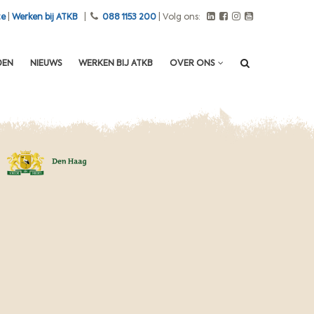
te
|
Werken bij ATKB
|
088 1153 200
| Volg ons:
DEN
NIEUWS
WERKEN BIJ ATKB
OVER ONS