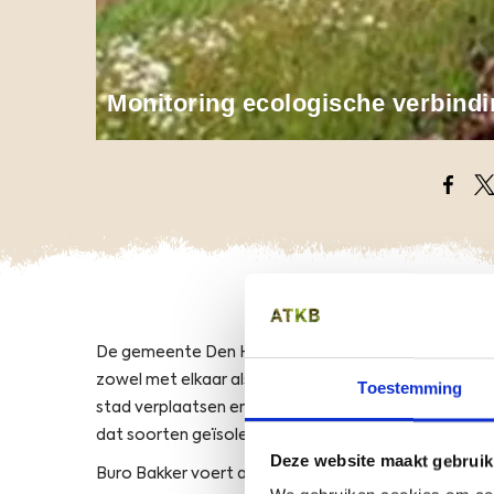
Monitoring ecologische verbind
Opens
O
De gemeente Den Haag heeft 12
Ecologische Verbi
zowel met elkaar als met het buitengebied verbinden
Toestemming
stad verplaatsen en vindt uitwisseling tussen groen
dat soorten geïsoleerd raken en kunnen populaties
Deze website maakt gebruik
Buro Bakker voert al een aantal jaren
monitoring
uit 