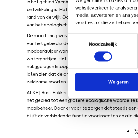
We gebruiken cookies om cont
in het gebied Ypenburg verzorgd. Deze jongste wijk 
websiteverkeer te analyseren
ontwikkeling is. Het hart van de structuur wordt g
media, adverteren en analys
rand van de wijk. Ook de brede, natuurlijk beheerde 
verstrekt of die ze hebben v
van het ecologisch netwerk.
De monitoring was gericht op
flora
,
zoogdieren
, amf
Toestemmingsselectie
Noodzakelijk
van het gebied is de soortenrijkdom op een aantal pl
modderkruiper waren van oudsher bekend in de plassen
waterpartijen. Het Bruin blauwtje en de Bijenorchis
nabijgelegen knooppunt Ypenburg. Beide soorten kom
laten zien dat de ontwikkeling van de ecologische st
Weigeren
zeldzame soorten in de omgeving.
ATKB | Buro Bakker heeft aanbevelingen gedaan aan
het gebied tot een grotere ecologische waarde te kom
maaibeheer. Door er voor te zorgen dat steeds een 
blijft de verbindende functie voor insecten en alle d
Open