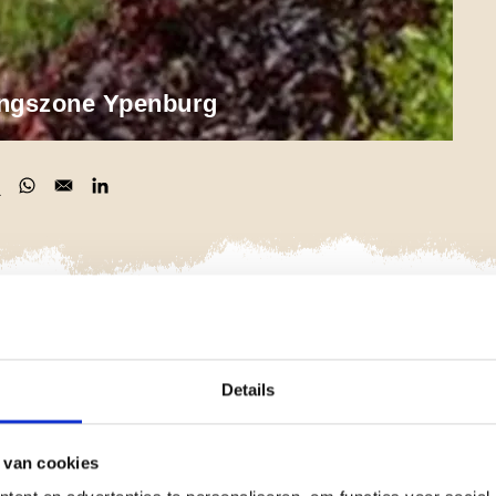
ingszone Ypenburg
 in a new window
pens in a new window
Opens in a new window
Opens in a new window
ndingszones
(EVZ's) die de grote groengebieden in de stad
. Via deze EVZ's kunnen planten en dieren zich door de
Details
gebieden in en buiten de stad plaats. Zo wordt voorkomen
 duurzaam in stand worden gehouden.
 van cookies
in de EVZ's van Den Haag. In 2011 hebben we de monitoring