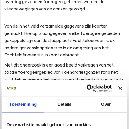
overdag gevonden foerageergebieden werden de
vliegbewegingen van de ganzen gevolgd.
Van de in het veld verzamelde gegevens zijn kaarten
gemaakt. Hierop is aangegeven welke foerageergebieden
gekoppeld zijn aan de slaapplaats Fochteloërveen. Ook
andere ganzenslaapplaatsen in de omgeving van het
Fochteloërveen zijn in kaart gebracht.
Met dit onderzoek is een goed beeld verkregen van het
totale foerageergebied van Toendrarietganzen rond het
Fochteloërveen en het belang van dit gebied als slaapplaats.
Meer specifiek kwam naar voren dat het foerageergebied
van ganzen die in het Fochteloërveen komen slapen sterk
begrensd is. Ganzen die buiten dit gebied foerageren gaan
Toestemming
Details
Over
ook op andere plekken slapen.
Verder kwam naar voren dat de vliegafstand van
Deze website maakt gebruik van cookies
foerageergebied naar slaapplaats rond het Fochteloërveen