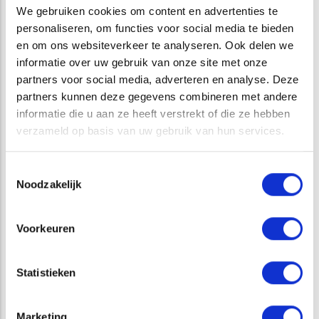
korter is dan in andere gebieden. Dit omdat er in de
We gebruiken cookies om content en advertenties te
personaliseren, om functies voor social media te bieden
omgeving van het Fochteloerveen een ruim aanbod is aan
en om ons websiteverkeer te analyseren. Ook delen we
geschikte slaapplaatsen en hieraan gekoppelde
informatie over uw gebruik van onze site met onze
foerageergebieden. Hierdoor hoeven de ganzen minder
partners voor social media, adverteren en analyse. Deze
energie te verspillen met het heen en weer vliegen tussen
partners kunnen deze gegevens combineren met andere
slaapplaats en foerageergebied en kunnen ze zich sneller
informatie die u aan ze heeft verstrekt of die ze hebben
aanpassen aan een veranderende voedselaanbod en de
verzameld op basis van uw gebruik van hun services.
weersomstandigheden.
Toestemmingsselectie
Opens in a new window
Opens in a new window
Opens in a new window
Opens in a new window
Noodzakelijk
Voorkeuren
VAKGEBIED
Statistieken
TERRESTRISCHE ECOLOGIE
Marketing