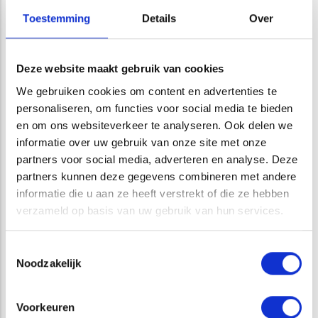
Toestemming
Details
Over
Deze website maakt gebruik van cookies
Opens in a new window
Opens in a new window
Opens in a new window
Opens in a new window
We gebruiken cookies om content en advertenties te
personaliseren, om functies voor social media te bieden
en om ons websiteverkeer te analyseren. Ook delen we
informatie over uw gebruik van onze site met onze
partners voor social media, adverteren en analyse. Deze
VAKGEBIED
partners kunnen deze gegevens combineren met andere
informatie die u aan ze heeft verstrekt of die ze hebben
verzameld op basis van uw gebruik van hun services.
BODEM & WATER
Toestemmingsselectie
TERRESTRISCHE ECOLOGIE
Noodzakelijk
DIENSTEN
Voorkeuren