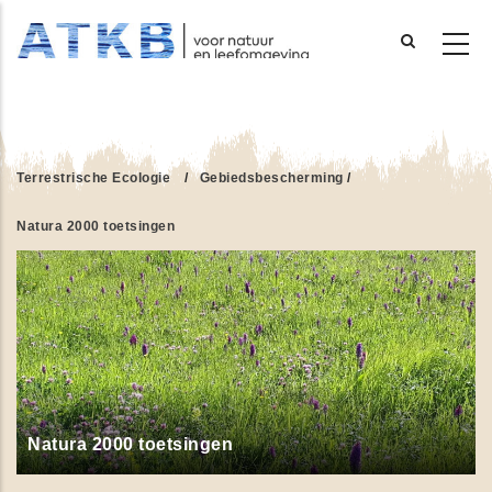
Overslaan
en
naar
de
Terrestrische Ecologie
/
Gebiedsbescherming
/
inhoud
gaan
Natura 2000 toetsingen
Natura 2000 toetsingen