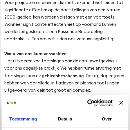
Voor projecten of plannen die met zekerheid niet leiden tot
significante effecten op de doelstellingen van een Natura
2000-gebied, kan worden volstaan met een voortoets.
Wanneer significante effecten niet op voorhand kunnen
worden uitgesloten, is een Passende Beoordeling
noodzakelijk. Een project is dan ook vergunningplichtig.
Wat u van ons kunt verwachten
Het uitvoeren van toetsingen aan de natuurwetgeving is
voor ons dagelijkse praktijk. We hebben ruime ervaring met
gebiedsbescherming
toetsingen aan de
. De afgelopen jaren
hebben we voor allerlei initiatieven en plannen toetsingen
uitgevoerd, van klein tot groot en complex.
Onze rapportages hebben de strengste juridische toets
meermaals doorstaan. Onder meer de volgende
Toestemming
Details
Over
organisaties vertrouwen op onze rapportages: DNVGL,
Nuon, Groningen Seaports, Provincie Fryslân, gemeente Den