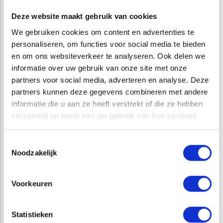
Haag, RWE / Essent, It Fryske Gea en het Ministerie van
Deze website maakt gebruik van cookies
Defensie.
We gebruiken cookies om content en advertenties te
personaliseren, om functies voor social media te bieden
Onze inzet kenmerkt zich door een onafhankelijke instelling,
en om ons websiteverkeer te analyseren. Ook delen we
maar wel met oog voor de belangen van de opdrachtgever.
informatie over uw gebruik van onze site met onze
Dat betekent dat we binnen de kaders van de wetgeving en
partners voor social media, adverteren en analyse. Deze
met hart voor de natuur, maximaal meedenken met onze
partners kunnen deze gegevens combineren met andere
opdrachtgevers.
informatie die u aan ze heeft verstrekt of die ze hebben
verzameld op basis van uw gebruik van hun services.
Het doel is altijd om behoud van de beschermde
natuurwaarden in te passen in de plannen. Zo nodig wordt dit
Toestemmingsselectie
aangevuld met compenserende maatregelen. We zoeken
Noodzakelijk
altijd naar praktische oplossingen.
Onze begeleiding garandeert een ecologisch verantwoorde
Voorkeuren
uitvoering van uw project. Meestal komen wij samen met
onze opdrachtgevers tot een aanpak die geen vertraging bij
Statistieken
de uitvoering van het project oplevert, die ruimte biedt aan