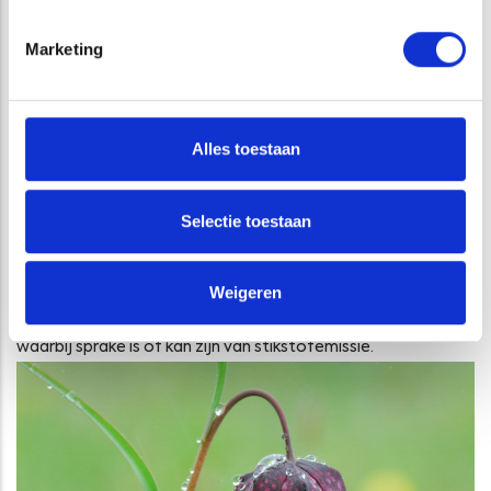
flora en fauna en die juridisch zeker staat.
Marketing
Stikstofberekeningen met AERIUS Calculator
Sinds de invoering van het Programma Aanpak Stikstof (PAS)
op 1 juli 2015 werken wij ook met het PAS-instrument AERIUS
Alles toestaan
Calculator. Ook na de uitspraak van de Raad van State in mei
2019, die leidde tot de vernietiging van het PAS, is AERIUS
Calculator het aangewezen instrument gebleven om
Selectie toestaan
stikstofberekeningen te doen. Wij voeren voor u de
berekening van stikstofdepositie uit en volgen het
Weigeren
wijzigende beleid rond stikstofemissie op de voet. Hiermee
kunnen wij u goed informeren en begeleiden bij initiatieven
waarbij sprake is of kan zijn van stikstofemissie.