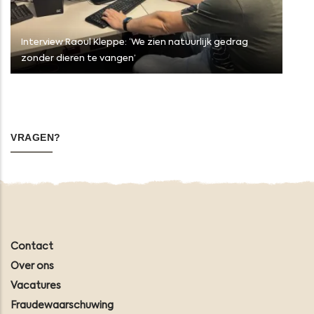
Interview Raoul Kleppe: ‘We zien natuurlijk gedrag
zonder dieren te vangen’
VRAGEN?
Contact
Over ons
Vacatures
Fraudewaarschuwing